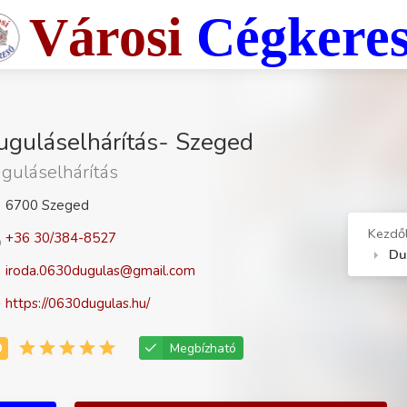
Városi
Cégkere
uguláselhárítás- Szeged
guláselhárítás
6700 Szeged
Kezdő
+36 30/384-8527
Du
iroda.0630dugulas@gmail.com
https://0630dugulas.hu/
Megbízható