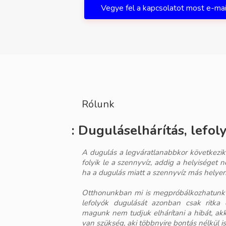
Vegye fel a kapcsolatot most e-ma
Rólunk
:
Duguláselhárítás, lefoly
A dugulás a legváratlanabbkor következik
folyik le a szennyvíz, addig a helyiséget
ha a dugulás miatt a szennyvíz más helyen 
Otthonunkban mi is megpróbálkozhatunk a
lefolyók dugulását azonban csak ritka 
magunk nem tudjuk elhárítani a hibát, akko
van szükség, aki többnyire bontás nélkül i