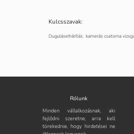
Kulcsszavak:
Duguláselhárítás, kamerás csatorna vizsg
Rólunk
Minden vállalkozásnak, aki
fejlődni szeretne, arra kell
törekednie, hogy hirdetései ne