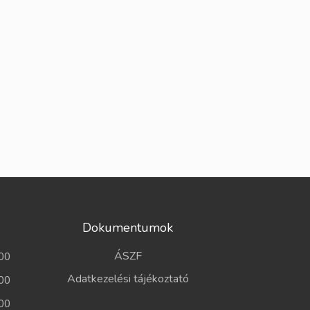
Dokumentumok
ÁSZF
00
Adatkezelési tájékoztató
00
00