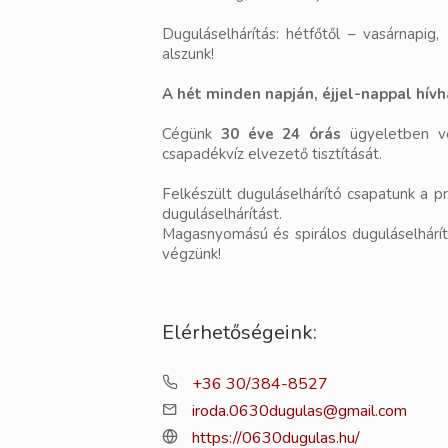
Duguláselhárítás: hétfőtől – vasárnapi
alszunk!
A hét minden napján, éjjel-nappal hívh
Cégünk
30 éve 24 órás
ügyeletben vég
csapadékvíz elvezető tisztítását.
Felkészült duguláselhárító csapatunk a pr
duguláselhárítást.
Magasnyomású és spirálos duguláselhárító
végzünk!
Elérhetőségeink:
+36 30/384-8527
iroda.0630dugulas@gmail.com
https://0630dugulas.hu/