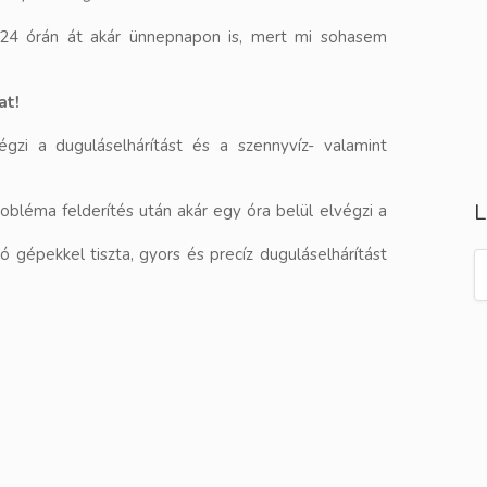
g, 24 órán át akár ünnepnapon is, mert mi sohasem
at!
zi a duguláselhárítást és a szennyvíz- valamint
L
obléma felderítés után akár egy óra belül elvégzi a
 gépekkel tiszta, gyors és precíz duguláselhárítást