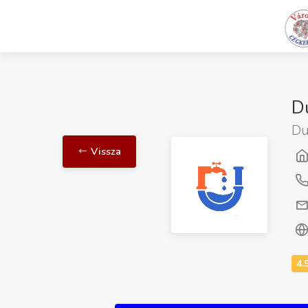
D
Du
Vissza