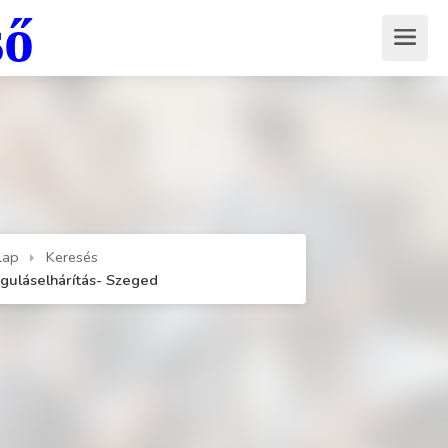
ső
lap
Keresés
guláselhárítás- Szeged