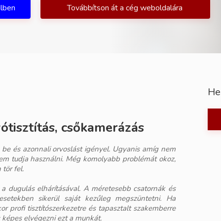
ilben
Továbbítson át a cég weboldalára
He
ótisztítás, csőkamerázás
 be és azonnali orvoslást igényel. Ugyanis amíg nem
 nem tudja használni. Még komolyabb problémát okoz,
tör fel.
 dugulás elhárításával. A méretesebb csatornák és
esetekben sikerül saját kezűleg megszüntetni. Ha
r profi tisztítószerkezetre és tapasztalt szakemberre
s képes elvégezni ezt a munkát.