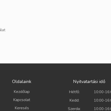
álat
Oldalaink
Nyitvatartási idő
Kezdőlap
Hétfő:
10:00-16:
Kapcsolat
Kedd:
10:00-16:
Keresés
Szerda:
10:00-16: