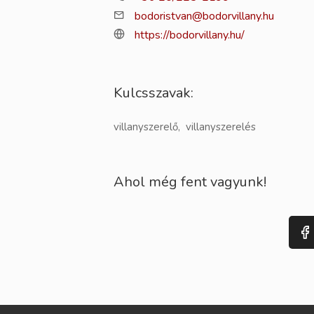
bodoristvan@bodorvillany.hu
https://bodorvillany.hu/
Kulcsszavak:
villanyszerelő, villanyszerelés
Ahol még fent vagyunk!