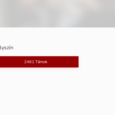
lyszín
2461 Tárnok