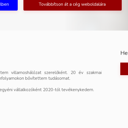
ilben
Továbbítson át a cég weboldalára
He
em villamoshálózat szerelőként. 20 év szakmai
anfolyamokon bővítettem tudásomat.
egyéni vállalkozóként 2020-tól tevékenykedem.