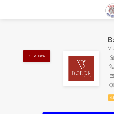
Bo
Vi
Vissza