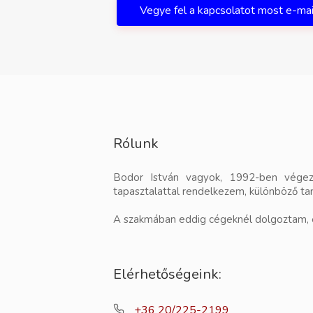
Vegye fel a kapcsolatot most e-ma
Rólunk
Bodor István vagyok, 1992-ben végezt
tapasztalattal rendelkezem, különböző t
A szakmában eddig cégeknél dolgoztam, 
Elérhetőségeink:
+36 20/225-2199