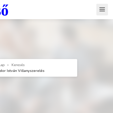
ső
lap
Keresés
dor István Villanyszerelés