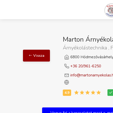
Marton Árnyékol
Árnyékolástechnika ,
Vissza
6800 Hódmezővásárhely 
+36 20/961-6250
info@martonarnyekolas.