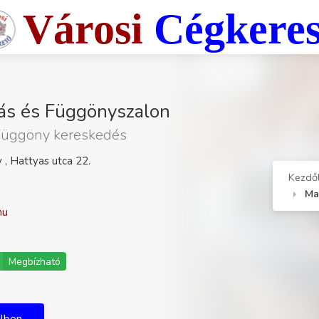
Városi
Cégkere
ás és Függönyszalon
 Függöny kereskedés
, Hattyas utca 22.
Kezdő
Ma
hu
Megbízható