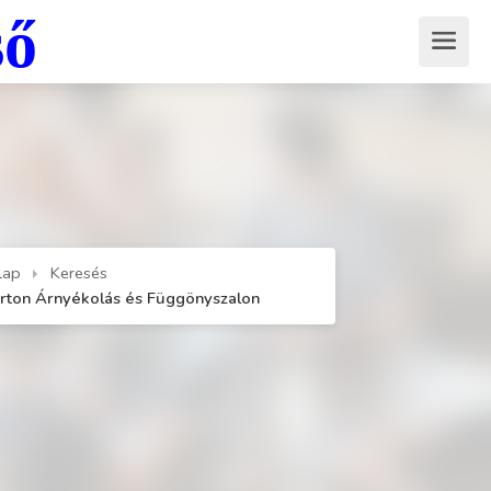
ső
lap
Keresés
rton Árnyékolás és Függönyszalon