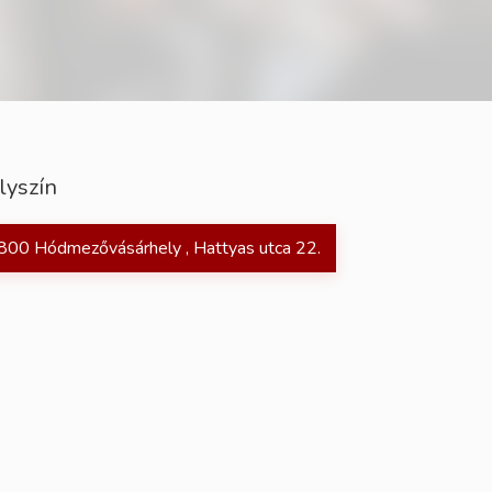
lyszín
800 Hódmezővásárhely , Hattyas utca 22.