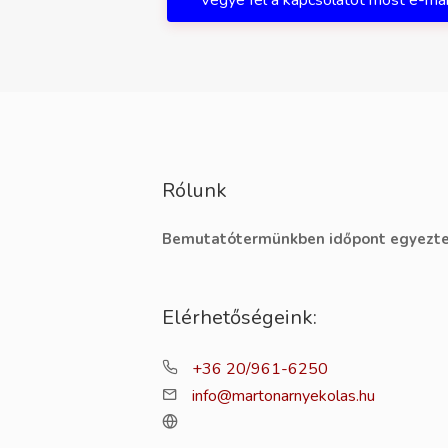
Vegye fel a kapcsolatot most e-ma
Rólunk
Bemutatótermünkben időpont egyezte
Elérhetőségeink:
+36 20/961-6250
info@martonarnyekolas.hu