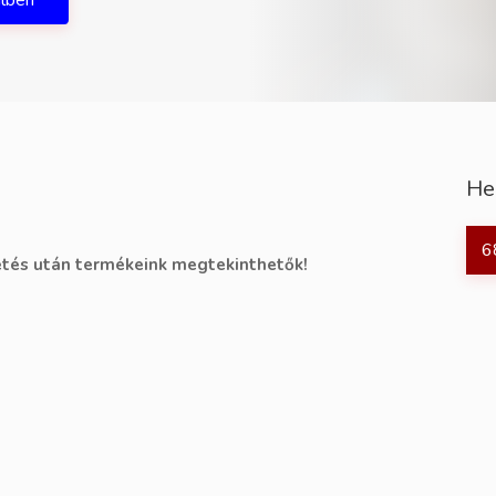
ilben
He
6
tés után termékeink megtekinthetők!