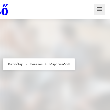
ső
Kezdőlap
Keresés
Majoros-Vill