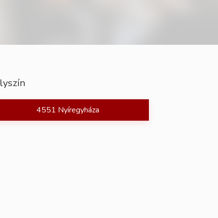
lyszín
4551 Nyíregyháza