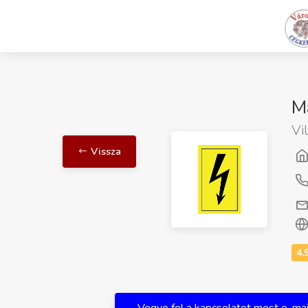
Ma
Vi
Vissza