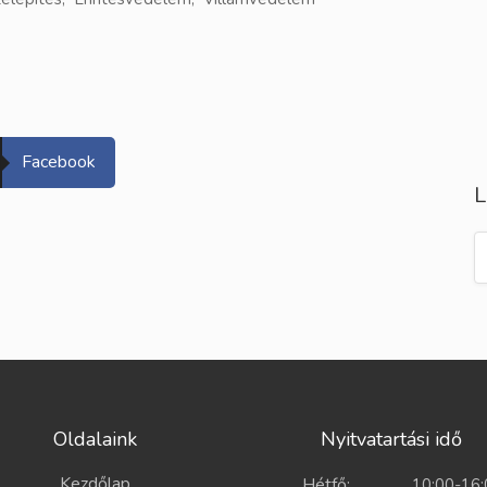
Facebook
L
Oldalaink
Nyitvatartási idő
Kezdőlap
Hétfő:
10:00-16: