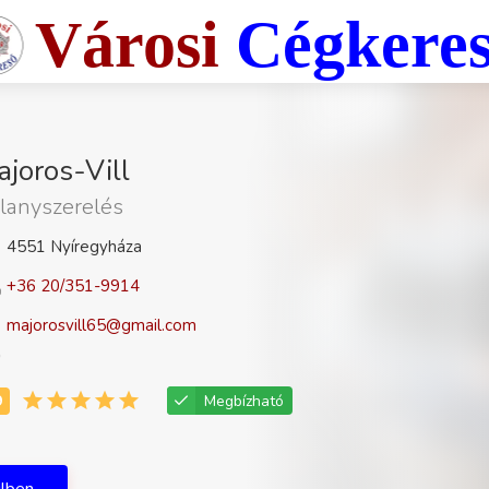
Városi
Cégkere
joros-Vill
llanyszerelés
4551 Nyíregyháza
+36 20/351-9914
majorosvill65@gmail.com
Megbízható