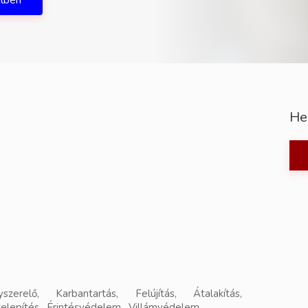
ilben
He
anyszerelő, Karbantartás, Felújítás, Átalakítás,
 telepítés, Érintésvédelem, Villámvédelem