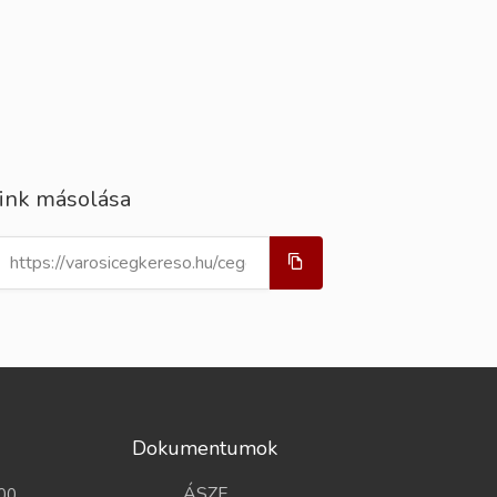
ink másolása
Dokumentumok
ÁSZF
00