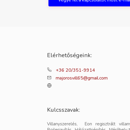
Vegye fel a kapcsolatot most e-ma
Elérhetőségeink:
+36 20/351-9914
majorosvill65@gmail.com
Kulcsszavak:
Villanyszerelés, Eon regisztrált vill
Bojlerjavítás, Hálózatkiépítés, Mérőhely