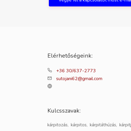
Vegye fel a kapcsolatot most e-ma
Elérhetőségeink:
+36 30/637-2773
sutojani62@gmail.com
Kulcsszavak:
kárpitozás, kárpitos, kárpitáthúzás, kárpit