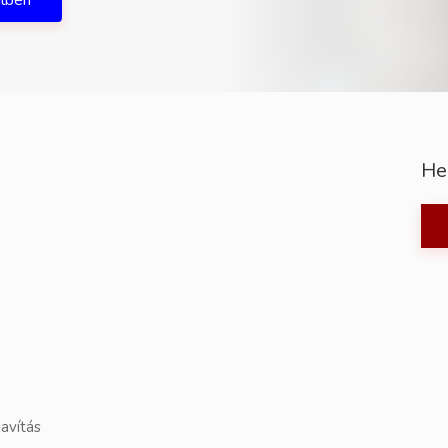
ilben
He
javítás