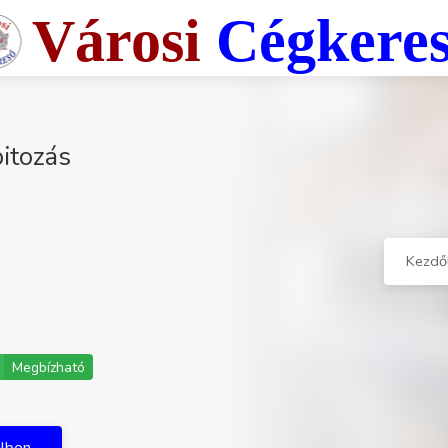
Városi
Cégkere
pitozás
Kezdő
Megbízható