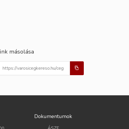
ink másolása
Dokumentumok
ÁSZF
00