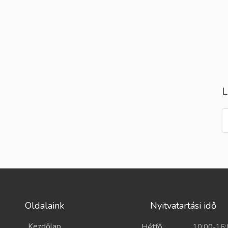
L
Oldalaink
Nyitvatartási idő
Kezdőlap
Hétfő:
10:00-16: