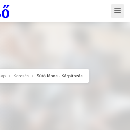
ső
lap
Keresés
Sütő János - Kárpitozás