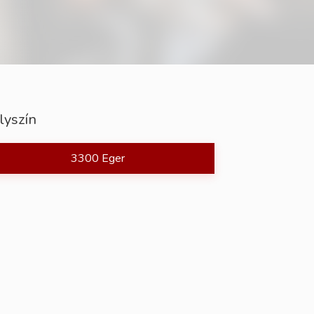
lyszín
3300 Eger