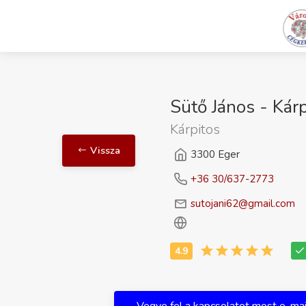
Sütő János - Kár
Kárpitos
Vissza
3300 Eger
+36 30/637-2773
sutojani62@gmail.com