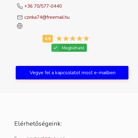
+36 70/577-0440
czinka74@freemail.hu
Megbízható
Vegye fel a kapcsolatot most e-mailben
Elérhetőségeink: