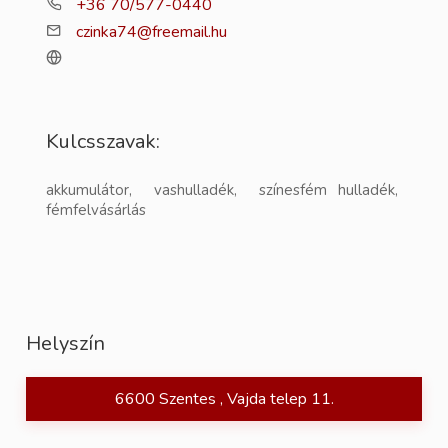
+36 70/577-0440
czinka74@freemail.hu
Kulcsszavak:
akkumulátor, vashulladék, színesfém hulladék,
fémfelvásárlás
Helyszín
6600 Szentes , Vajda telep 11.