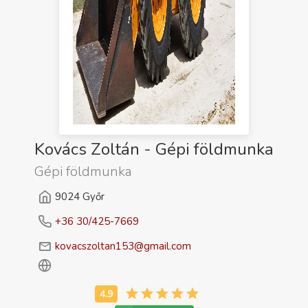
Kovács Zoltán - Gépi földmunka
Gépi földmunka
9024 Győr
+36 30/425-7669
kovacszoltan153@gmail.com