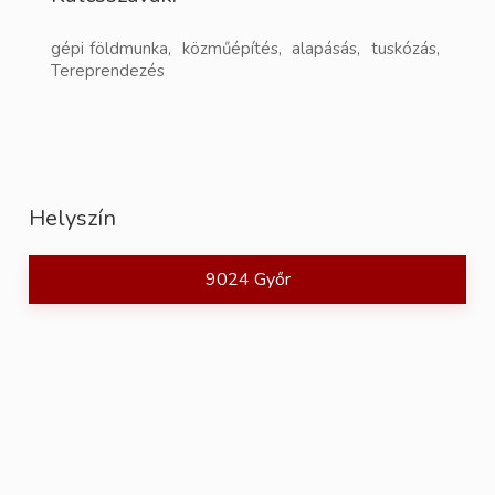
gépi földmunka, közműépítés, alapásás, tuskózás,
Tereprendezés
Helyszín
9024 Győr