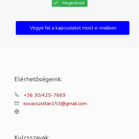
Megbízható
Vegye fel a kapcsolatot most e-mailben
Elérhetőségeink:
+36 30/425-7669
kovacszoltan153@gmail.com
Kulcsszavak: