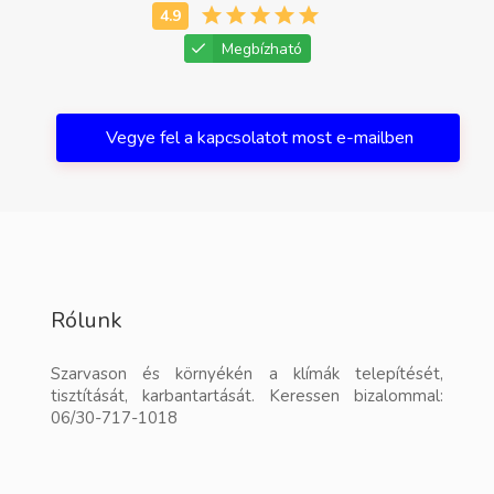
Megbízható
Vegye fel a kapcsolatot most e-mailben
Rólunk
Szarvason és környékén a klímák telepítését,
tisztítását, karbantartását. Keressen bizalommal:
06/30-717-1018