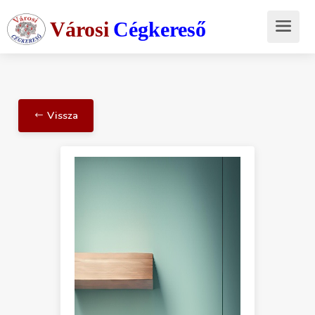
Városi
Cégkereső
Vissza