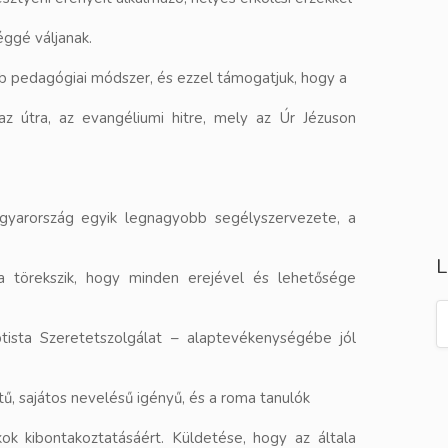
ggé váljanak.
b pedagógiai módszer, és ezzel támogatjuk, hogy a
az útra, az evangéliumi hitre, mely az Úr Jézuson
Magyarország egyik legnagyobb segélyszervezete, a
L
ra törekszik, hogy minden erejével és lehetősége
tista Szeretetszolgálat – alaptevékenységébe jól
tű, sajátos nevelésű igényű, és a roma tanulók
kok kibontakoztatásáért. Küldetése, hogy az általa