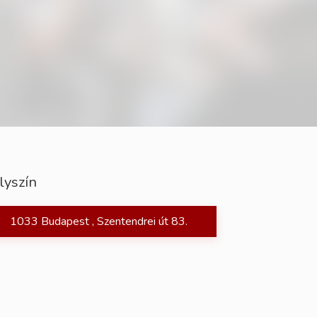
lyszín
1033 Budapest , Szentendrei út 83.