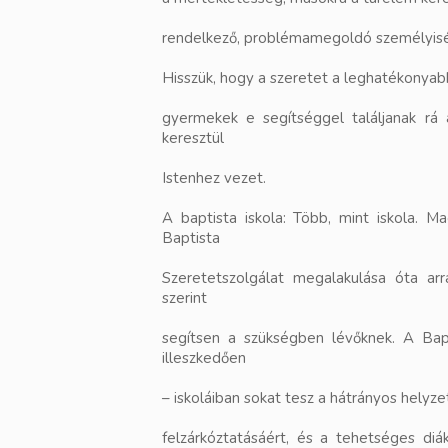
rendelkező, problémamegoldó személyisé
Hisszük, hogy a szeretet a leghatékonyab
gyermekek e segítséggel találjanak rá 
keresztül
Istenhez vezet.
A baptista iskola: Több, mint iskola. 
Baptista
Szeretetszolgálat megalakulása óta ar
szerint
segítsen a szükségben lévőknek. A Bap
illeszkedően
– iskoláiban sokat tesz a hátrányos helyze
felzárkóztatásáért, és a tehetséges diá