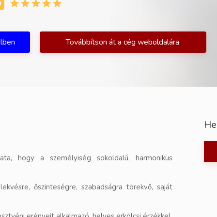
ilben
Továbbítson át a cég weboldalára
He
ata, hogy a személyiség sokoldalú, harmonikus
lekvésre, őszinteségre, szabadságra törekvő, saját
ztyéni erényeit alkalmazó, helyes erkölcsi érzékkel