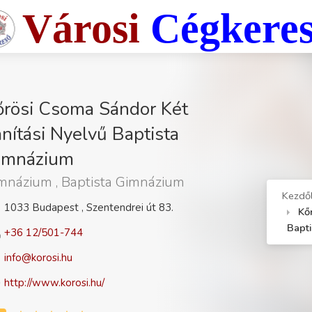
Városi
Cégkere
őrösi Csoma Sándor Két
nítási Nyelvű Baptista
imnázium
mnázium , Baptista Gimnázium
Kezdő
1033 Budapest , Szentendrei út 83.
Kő
Bapt
+36 12/501-744
info@korosi.hu
http://www.korosi.hu/