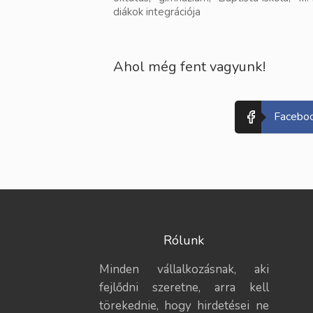
diákok integrációja
Ahol még fent vagyunk!
Facebo
Rólunk
Minden vállalkozásnak, aki
fejlődni szeretne, arra kell
törekednie, hogy hirdetései ne