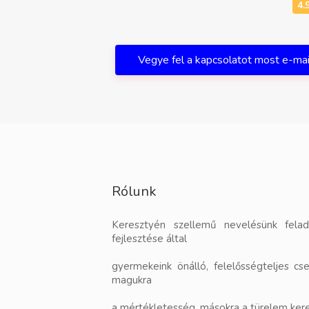
Vegye fel a kapcsolatot most e-ma
Rólunk
Keresztyén szellemű nevelésünk felad
fejlesztése által
gyermekeink önálló, felelősségteljes cse
magukra
a mértékletesség, másokra a türelem keres