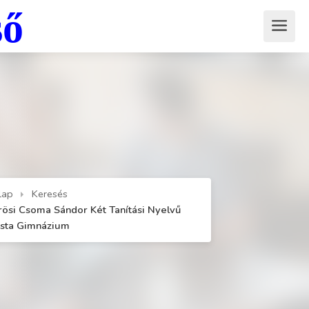
ső
lap
Keresés
rösi Csoma Sándor Két Tanítási Nyelvű
ista Gimnázium