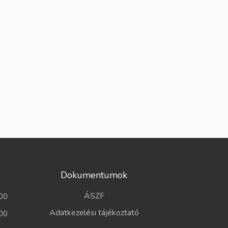
Dokumentumok
ÁSZF
00
Adatkezelési tájékoztató
00