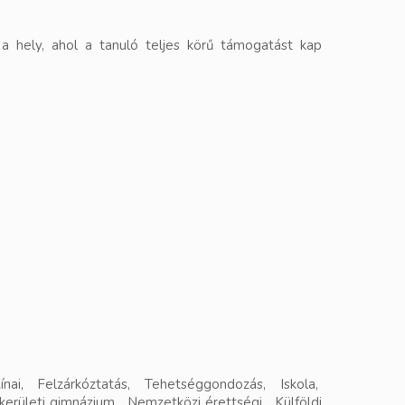
 a hely, ahol a tanuló teljes körű támogatást kap
ai, Felzárkóztatás, Tehetséggondozás, Iskola,
 kerületi gimnázium, Nemzetközi érettségi, Külföldi