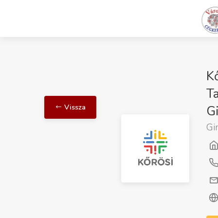
K
Ta
Vissza
G
Gi