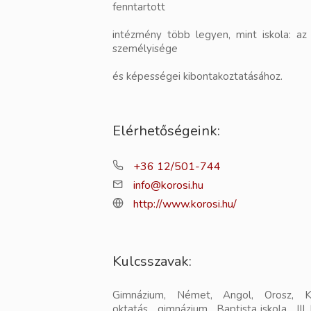
fenntartott
intézmény több legyen, mint iskola: az
személyisége
és képességei kibontakoztatásához.
Elérhetőségeink:
+36 12/501-744
info@korosi.hu
http://www.korosi.hu/
Kulcsszavak:
Gimnázium, Német, Angol, Orosz, Kín
oktatás, gimnázium, Baptista iskola, III.