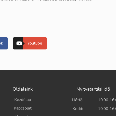
ok
Youtube
Oldalaink
Nyitvatartási idő
Kezdőlap
Hétfő:
10:00-16:
Kapcsolat
Kedd:
10:00-16: