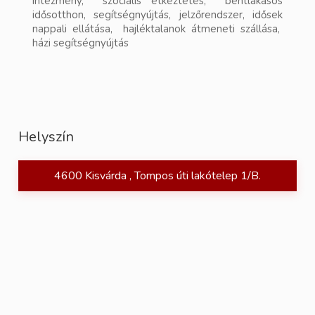
intézmény, szociális étkeztetés, bentlakásos
idősotthon, segítségnyújtás, jelzőrendszer, idősek
nappali ellátása, hajléktalanok átmeneti szállása,
házi segítségnyújtás
Helyszín
4600 Kisvárda , Tompos úti lakótelep 1/B.