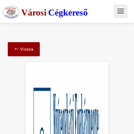
Városi
Cégkereső
Vissza