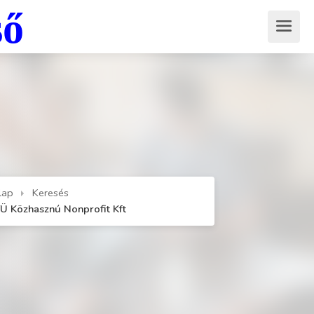
ső
lap
Keresés
Ü Közhasznú Nonprofit Kft