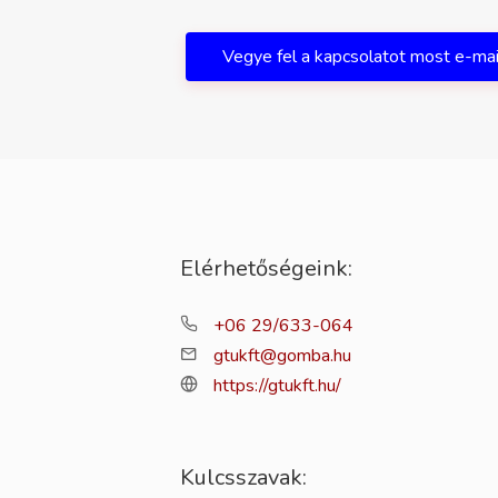
Vegye fel a kapcsolatot most e-ma
Elérhetőségeink:
+06 29/633-064
gtukft@gomba.hu
https://gtukft.hu/
Kulcsszavak: