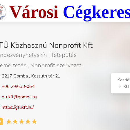
Városi
Cégkere
TÜ Közhasznú Nonprofit Kft
ndezvényhelyszín , Település
emeltetés , Nonprofit szervezet
2217 Gomba , Kossuth tér 21
Kezdő
GT
+06 29/633-064
gtukft@gomba.hu
https://gtukft.hu/