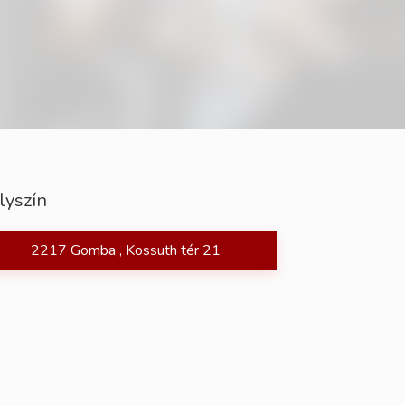
lyszín
2217 Gomba , Kossuth tér 21