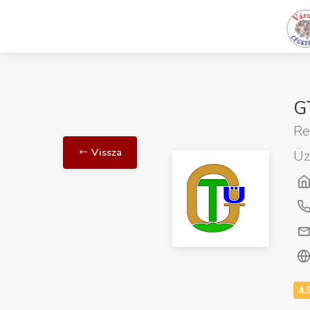
G
Re
Vissza
Üz