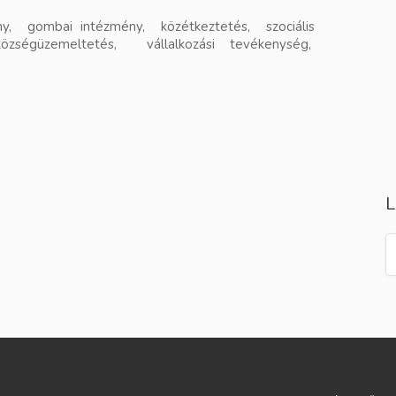
ény, gombai intézmény, közétkeztetés, szociális
zségüzemeltetés, vállalkozási tevékenység,
L