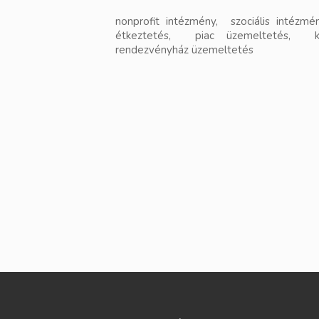
nonprofit intézmény, szociális intézm
étkeztetés, piac üzemeltetés, kö
rendezvényház üzemeltetés