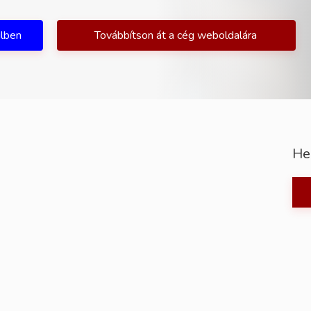
ilben
Továbbítson át a cég weboldalára
He