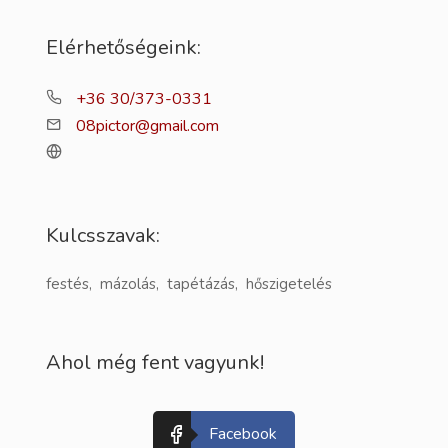
Elérhetőségeink:
+36 30/373-0331
08pictor@gmail.com
Kulcsszavak:
festés, mázolás, tapétázás, hőszigetelés
Ahol még fent vagyunk!
Facebook