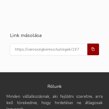
Link másolása
Rólunk
Minden vállalkozásnak, aki fejlődni szeretne, arra
kell törekednie, hogy hirdetései ne átlagosak