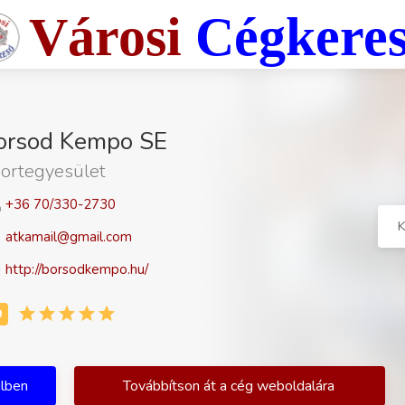
Városi
Cégkere
orsod Kempo SE
ortegyesület
+36 70/330-2730
K
atkamail@gmail.com
http://borsodkempo.hu/
ilben
Továbbítson át a cég weboldalára