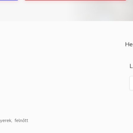
He
L
yerek, felnőtt