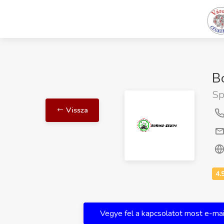
B
Sp
Vissza
Vegye fel a kapcsolatot most e-ma