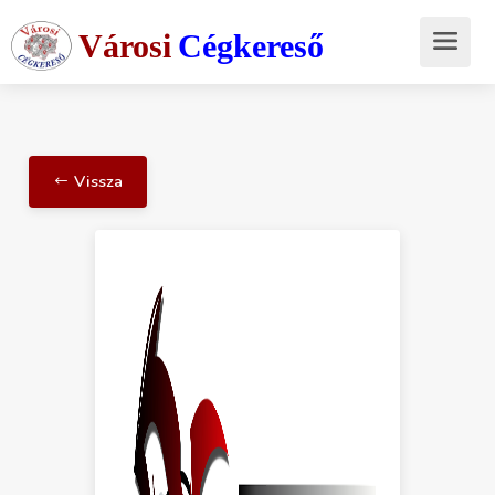
Városi
Cégkereső
Vissza