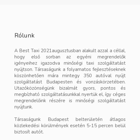
Rólunk
A Best Taxi 2021augusztusban alakult azzal a céllal,
hogy első sorban az egyéni megrendelők
igényeihez igazodva minőségi taxi szolgáltatást
nyújtson. Társaságunk a folyamatos fejlesztéseknek
köszönhetően mára mintegy 350 autóval nyújt
szolgáltatást Budapesten és vonzáskörzetében.
Utazóközönségünk bizalmát gyors, pontos és
megbízható szolgáltatásunkkal nyertük el, így céges
megrendelőink részére is minőségi szolgáltatást
nyújtunk.
Társaságunk Budapest belterületén átlagos
közlekedési körülmények esetén 5-15 percen belül
biztosít autót.