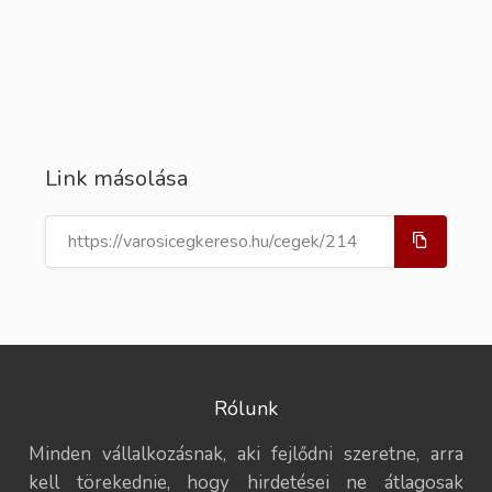
Link másolása
Rólunk
Minden vállalkozásnak, aki fejlődni szeretne, arra
kell törekednie, hogy hirdetései ne átlagosak