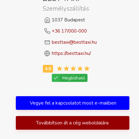
Személyszállítás
1037 Budapest
+36 17/000-000
besttaxi@besttaxi.hu
https://besttaxi.hu/
Megbízható
Vegye fel a kapcsolatot most e-mailben
Továbbítson át a cég weboldalára