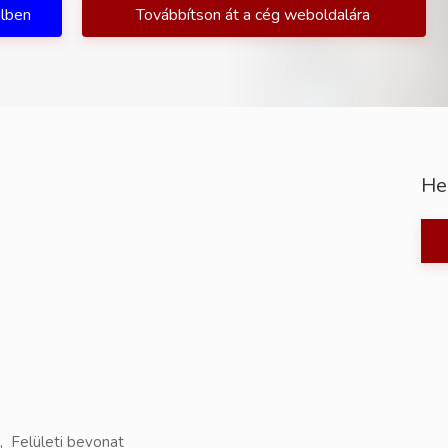
ilben
Továbbítson át a cég weboldalára
He
, Felületi bevonat