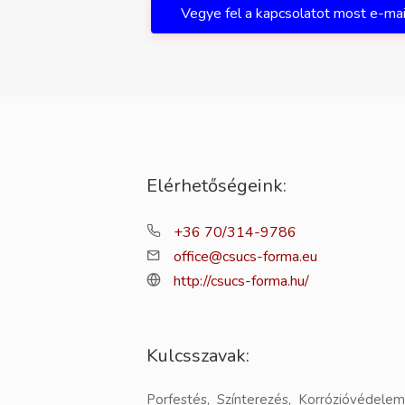
Vegye fel a kapcsolatot most e-ma
Elérhetőségeink:
+36 70/314-9786
office@csucs-forma.eu
http://csucs-forma.hu/
Kulcsszavak:
Porfestés, Színterezés, Korrózióvédelem