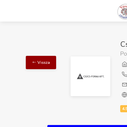
C
Po
Vissza