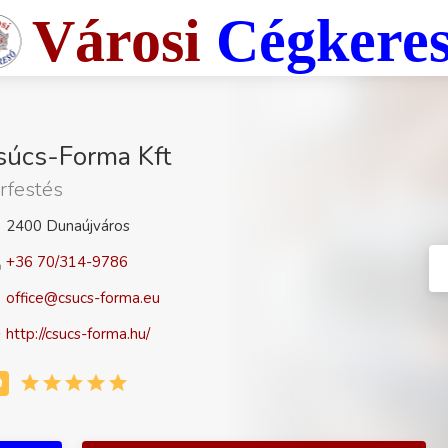
Városi
Cégkere
súcs-Forma Kft
rfestés
2400 Dunaújváros
+36 70/314-9786
office@csucs-forma.eu
http://csucs-forma.hu/