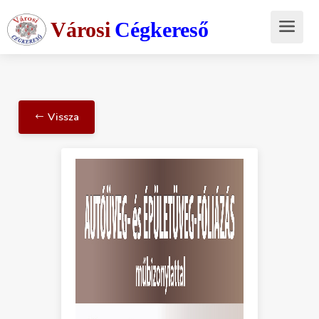
Városi
Cégkereső
Vissza