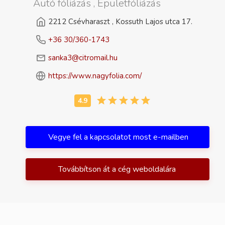
Autó fóliázás , Épületfóliázás
2212 Csévharaszt , Kossuth Lajos utca 17.
+36 30/360-1743
sanka3@citromail.hu
https://www.nagyfolia.com/
Vegye fel a kapcsolatot most e-mailben
Továbbítson át a cég weboldalára