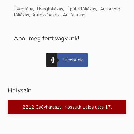
Üvegfólia, Üvegfóliázás, Épületfóliázás, Autóüveg
fóliázás, Autószínezés, Autótuning
Ahol még fent vagyunk!
Facebook
Helyszín
2212 Csévharaszt , Kossuth Lajos utca 17.