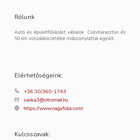
Rólunk
Autó és épületfóliázást vállalok Csévharaszton és
50 km vonzáskörzetébe műbizonylattal együtt.
Elérhetőségeink:
+36 30/360-1743
sanka3@citromail.hu
https://www.nagyfolia.com/
Kulcsszavak: