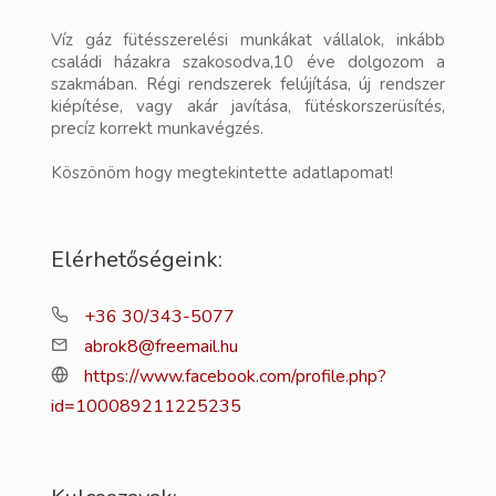
Víz gáz fütésszerelési munkákat vállalok, inkább
családi házakra szakosodva,10 éve dolgozom a
szakmában. Régi rendszerek felújítása, új rendszer
kiépítése, vagy akár javítása, fütéskorszerüsítés,
precíz korrekt munkavégzés.
Köszönöm hogy megtekintette adatlapomat!
Elérhetőségeink:
+36 30/343-5077
abrok8@freemail.hu
https://www.facebook.com/profile.php?
id=100089211225235