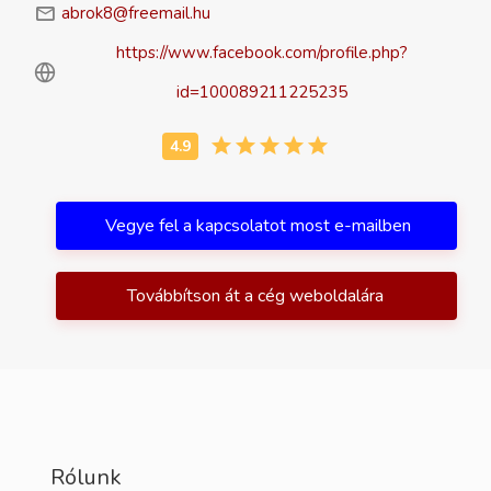
abrok8@freemail.hu
https://www.facebook.com/profile.php?
id=100089211225235
Vegye fel a kapcsolatot most e-mailben
Továbbítson át a cég weboldalára
Rólunk