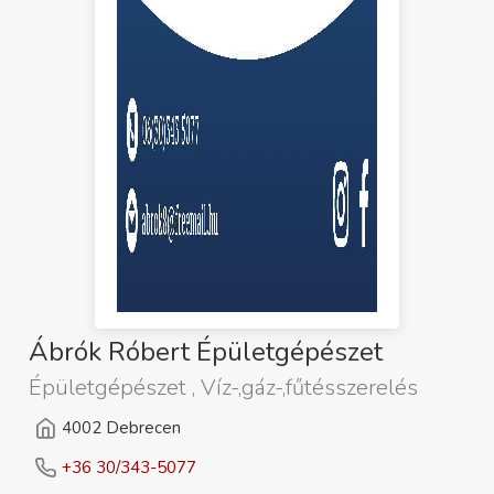
Ábrók Róbert Épületgépészet
Épületgépészet , Víz-,gáz-,fűtésszerelés
4002 Debrecen
+36 30/343-5077