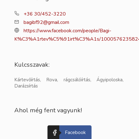
+36 30/452-3220
bagibf92@gmail.com
https://www.facebook.com/people/Bagi-
K%C3%A1rtev%C5%91irt%C3%A1s/100057623582
Kulcsszavak:
Kártevőírtás, Rova, rágcsálóírtás, Ágyipoloska,
Darázsírtás
Ahol még fent vagyunk!
Facebook