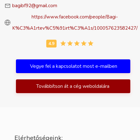
bagibf92@gmail.com
https://www.facebook.com/people/Bagi-
K%C3%A1rtev%C5%91irt%C3%A1s/100057623582427/
Vegye fel a kapcsolatot most e-mailben
Továbbítson át a cég weboldalára
Elérhetőségeink: