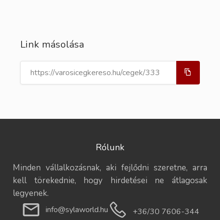
Link másolása
Rólunk
Minden vállalkozásnak, aki fejlődni szeretne, arra
kell törekednie, hogy hirdetései ne átlagosak
legyenek.
info@sylaworld.hu
+36/30 7606-344