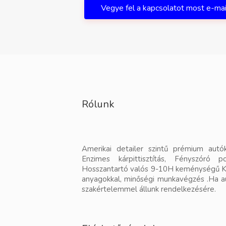
Vegye fel a kapcsolatot most e-ma
Rólunk
Amerikai detailer szintű prémium autók
Enzimes kárpittisztítás, Fényszóró p
Hosszantartó valós 9-10H keménységű Ke
anyagokkal, minőségi munkavégzés .Ha au
szakértelemmel állunk rendelkezésére.