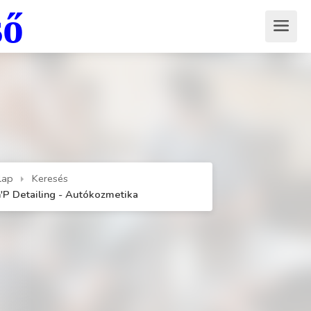
ső
lap
Keresés
n'P Detailing - Autókozmetika