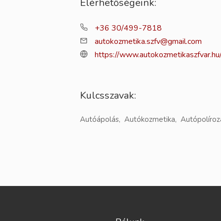
Elérhetőségeink:
+36 30/499-7818
autokozmetika.szfv@gmail.com
https://www.autokozmetikaszfvar.hu
Kulcsszavak:
Autóápolás, Autókozmetika, Autópolírozá