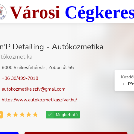
Városi
Cégkere
n'P Detailing - Autókozmetika
tókozmetika
8000 Székesfehérvár , Zobori út 55.
Kezdő
+36 30/499-7818
P'
autokozmetika.szfv@gmail.com
https://www.autokozmetikaszfvar.hu/
Megbízható