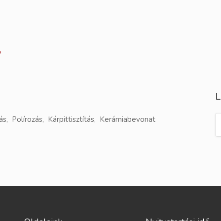
/
L
s, Polírozás, Kárpittisztítás, Kerámiabevonat