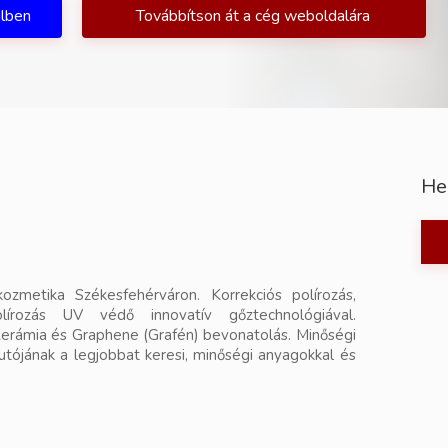
ilben
Továbbítson át a cég weboldalára
He
ozmetika Székesfehérváron. Korrekciós polírozás,
olírozás UV védő innovatív gőztechnológiával.
rámia és Graphene (Grafén) bevonatolás. Minőségi
tójának a legjobbat keresi, minőségi anyagokkal és