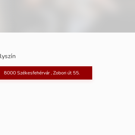
lyszín
8000 Székesfehérvár , Zobori út 55.