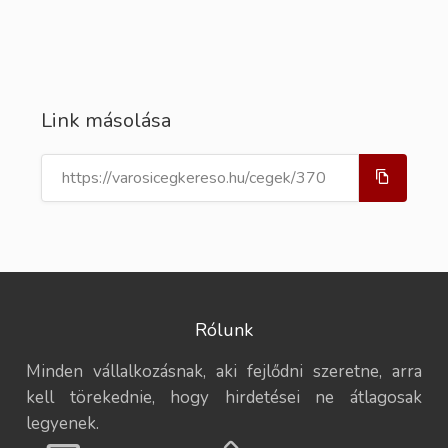
Link másolása
Rólunk
Minden vállalkozásnak, aki fejlődni szeretne, arra
kell törekednie, hogy hirdetései ne átlagosak
legyenek.