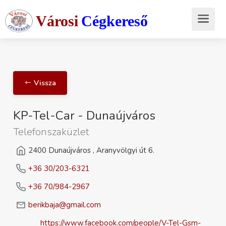
Városi
Cégkereső
Vissza
KP-Tel-Car - Dunaújváros
Telefonszaküzlet
2400 Dunaújváros , Aranyvölgyi út 6.
+36 30/203-6321
+36 70/984-2967
berikbaja@gmail.com
https://www.facebook.com/people/V-Tel-Gsm-