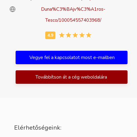
Duna%C3%BAjv%C3%A1ros-
Tesco/100054557403968/
Vegye fel a kapcsolatot most e-mailben
Továbbítson át a cég weboldalára
Elérhetőségeink: