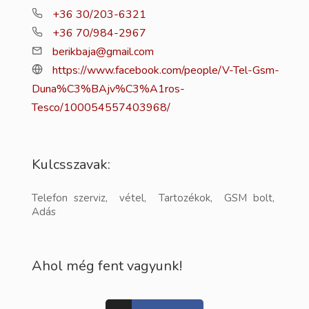
+36 30/203-6321
+36 70/984-2967
berikbaja@gmail.com
https://www.facebook.com/people/V-Tel-Gsm-
Duna%C3%BAjv%C3%A1ros-
Tesco/100054557403968/
Kulcsszavak:
Telefon szerviz, vétel, Tartozékok, GSM bolt,
Adás
Ahol még fent vagyunk!