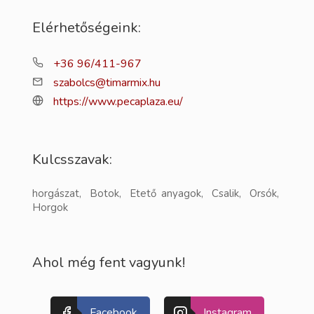
Elérhetőségeink:
+36 96/411-967
szabolcs@timarmix.hu
https://www.pecaplaza.eu/
Kulcsszavak:
horgászat, Botok, Etető anyagok, Csalik, Orsók,
Horgok
Ahol még fent vagyunk!
Facebook
Instagram