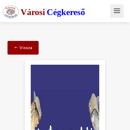
Városi
Cégkereső
Vissza