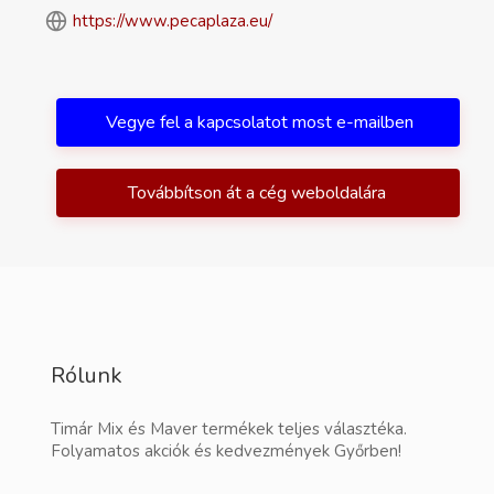
https://www.pecaplaza.eu/
Vegye fel a kapcsolatot most e-mailben
Továbbítson át a cég weboldalára
Rólunk
Timár Mix és Maver termékek teljes választéka.
Folyamatos akciók és kedvezmények Győrben!