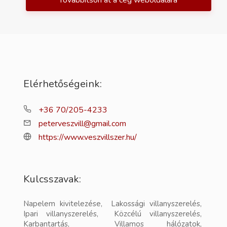
Továbbítson át a cég weboldalára
Elérhetőségeink:
+36 70/205-4233
peterveszvill@gmail.com
https://www.veszvillszer.hu/
Kulcsszavak:
Napelem kivitelezése, Lakossági villanyszerelés,
Ipari villanyszerelés, Közcélú villanyszerelés,
Karbantartás, Villamos hálózatok,