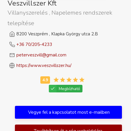
Veszvillszer Kft
Villanyszerelés , Napelemes rendszerek
telepítése
8200 Veszprém , Klapka György utca 2.B
+36 70/205-4233
peterveszvill@gmail.com
https://www.veszvillszer.hu/
Megbízható
Vegye fel a kapcsolatot most e-mailben