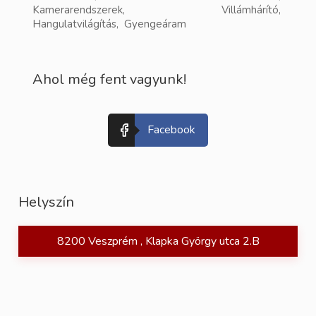
Kamerarendszerek, Villámhárító,
Hangulatvilágítás, Gyengeáram
Ahol még fent vagyunk!
Facebook
Helyszín
8200 Veszprém , Klapka György utca 2.B