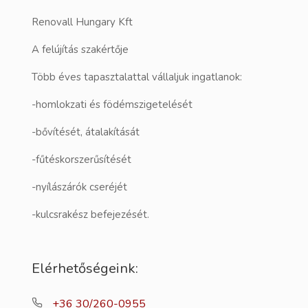
Renovall Hungary Kft
A felújítás szakértője
Több éves tapasztalattal vállaljuk ingatlanok:
-homlokzati és födémszigetelését
-bővítését, átalakítását
-fűtéskorszerűsítését
-nyílászárók cseréjét
-kulcsrakész befejezését.
Elérhetőségeink:
+36 30/260-0955