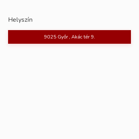
Helyszín
9025 Győr , Akác tér 9.