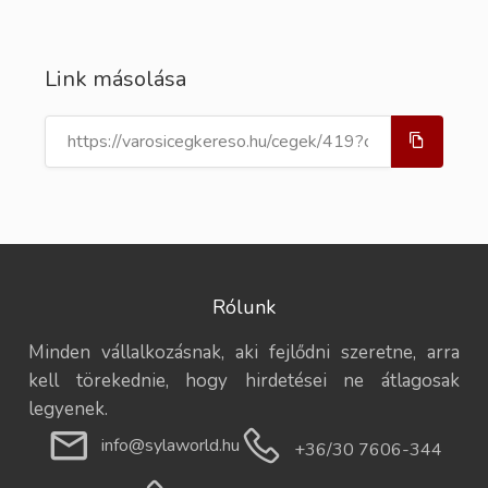
Link másolása
Rólunk
Minden vállalkozásnak, aki fejlődni szeretne, arra
kell törekednie, hogy hirdetései ne átlagosak
legyenek.
info@sylaworld.hu
+36/30 7606-344