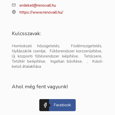
erdekel@renovall.hu
https://www.renovall.hu/
Kulcsszavak:
Homlokzati hőszigetelés, Födémszigetelés,
Nyílászárók cseréje, Fűtésrendszer korszerűsítése,
Új központi fűtésrendszer kiépítése, Tetőcsere,
Tetőtér beépítése, Ingatlan bővítése, , Külső-
belső átalakítása
Ahol még fent vagyunk!
Facebook