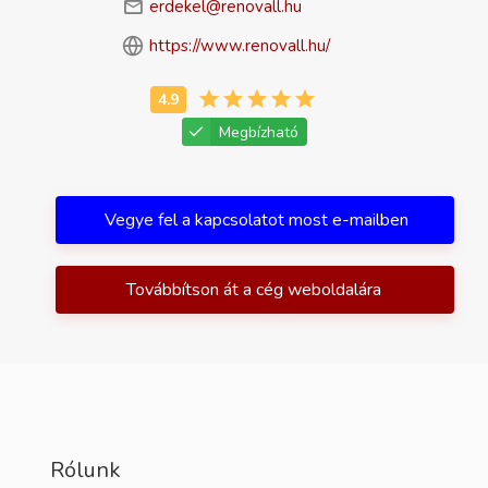
erdekel@renovall.hu
https://www.renovall.hu/
Megbízható
Vegye fel a kapcsolatot most e-mailben
Továbbítson át a cég weboldalára
Rólunk