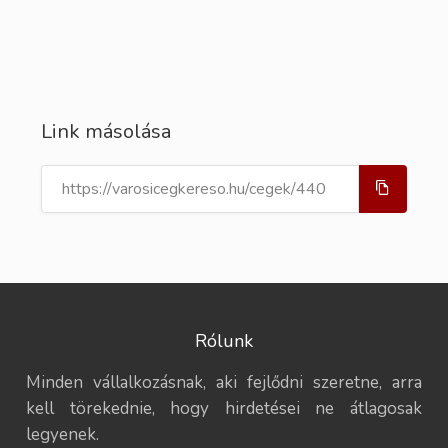
Link másolása
Rólunk
Minden vállalkozásnak, aki fejlődni szeretne, arra
kell törekednie, hogy hirdetései ne átlagosak
legyenek.