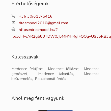
Elérhetőségeink:
+36 30/613-5416
dreampool2010@gmail.com
https://dreampool.hu/?
fbclid=IwAR2g583TDW0JjbMHYhRgfFQOgyUSy5RB3qY
Kulcsszavak:
Medence felújítás, Medence fóliázás, Medence
gépészet, Medence takarítás, Medence
beüzemelés, Polkarbonát fedés
Ahol még fent vagyunk!