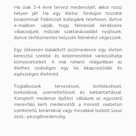
Ha csak 3-4 évre tervezi medencéjét, akkor rossz
helyen jár! Ha egy életre, forduljon hozzánk
bizalommal! Felkészült kollegáink telefonon, illetve
e-mailben várják, hogy felmerülő kérdéseire
válaszoljunk, műszaki szaktanácsadást nyújtsunk,
illetve térítésmentes helyszíni felmérést végezzünk.
Egy ízlésesen kialakított úszómedence egy életen
keresztül szebbé és kellemesebbé varázsolhatja
környezetünket. A mai rohanó világunkban az
élethez szükséges egy kis kikapcsolódás és
egészséges életmód.
Foglalkozunk tervezéssel, kivitelezéssel,
burkolással, üzemeltetéssel és karbantartással.
Komplett medence építést vállalunk az egyszerű
merevfalú kerti medencétől a monolit vasbeton
szerkezetű, kerámiával vagy mozaikkal burkolt luxus
úszó,- pezsgőmedencéig.