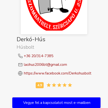
Derkó-Hús
Húsbolt
+36 20/314-7385
lacihus2006bt@gmail.com
https://www.facebook.com/Derkohusbolt
Vegye fel a kapcsolatot most e-mailben