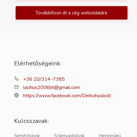
Továbbítson át a cég weboldalára
Elérhetőségeink:
+36 20/314-7385
lacihus2006bt@gmail.com
https://www.facebook.com/Derkohusbolt
Kulcsszavak:
Sertéshúsok, Szárnyashúsok, Hentesárú,