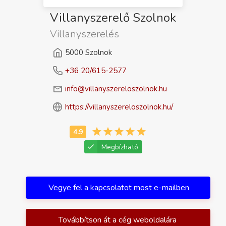
Villanyszerelő Szolnok
Villanyszerelés
5000 Szolnok
+36 20/615-2577
info@villanyszereloszolnok.hu
https://villanyszereloszolnok.hu/
Megbízható
Vegye fel a kapcsolatot most e-mailben
Továbbítson át a cég weboldalára