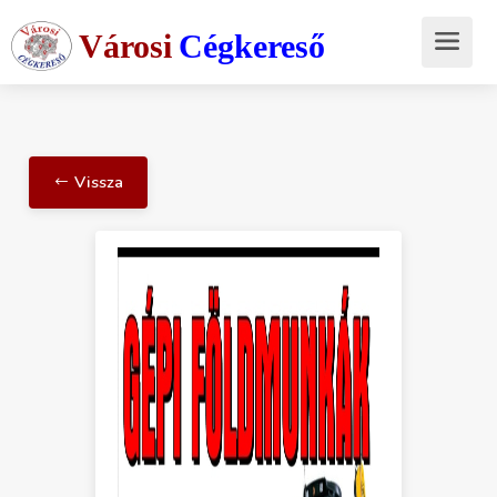
Városi
Cégkereső
Vissza