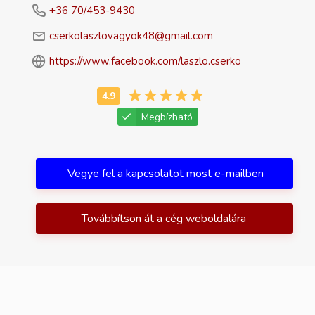
+36 70/453-9430
cserkolaszlovagyok48@gmail.com
https://www.facebook.com/laszlo.cserko
Megbízható
Vegye fel a kapcsolatot most e-mailben
Továbbítson át a cég weboldalára