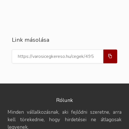
Link másolása
Rólunk
Minden vállalkozásnak, aki fejlődni szeretne, arra
kell törekednie, hogy hirdetései ne átlagosak
legyenek.