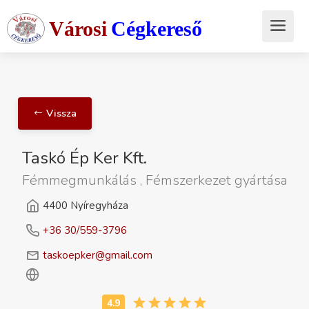
Városi
Cégkereső
Vissza
Taskó Ép Ker Kft.
Fémmegmunkálás , Fémszerkezet gyártása
4400 Nyíregyháza
+36 30/559-3796
taskoepker@gmail.com