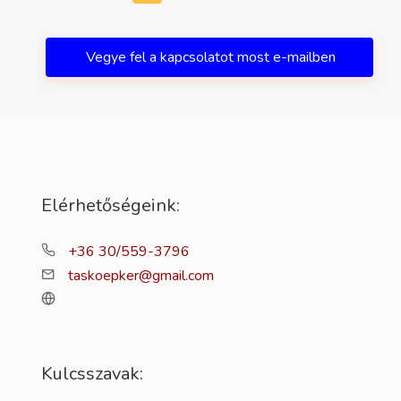
Vegye fel a kapcsolatot most e-mailben
Elérhetőségeink:
+36 30/559-3796
taskoepker@gmail.com
Kulcsszavak: