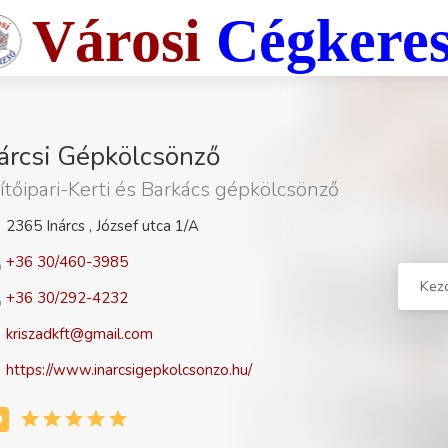
Városi
Cégkere
nárcsi Gépkölcsönző
ítőipari-Kerti és Barkács gépkölcsönző
2365 Inárcs , József utca 1/A
+36 30/460-3985
Kez
+36 30/292-4232
kriszadkft@gmail.com
https://www.inarcsigepkolcsonzo.hu/