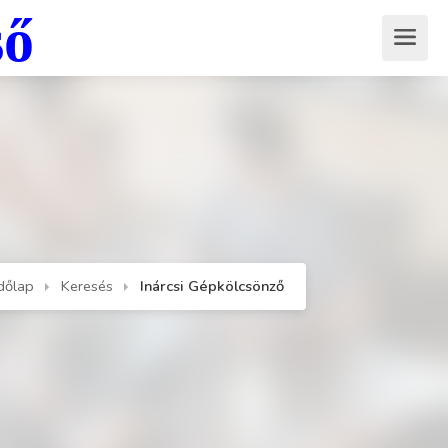
ső
dőlap
Keresés
Inárcsi Gépkölcsönző