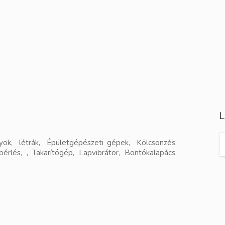
L
nyok, létrák, Épületgépészeti gépek, Kölcsönzés,
érlés, , Takarítógép, Lapvibrátor, Bontókalapács,