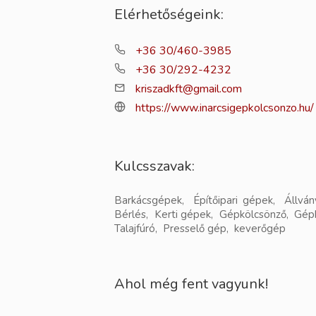
Elérhetőségeink:
+36 30/460-3985
+36 30/292-4232
kriszadkft@gmail.com
https://www.inarcsigepkolcsonzo.hu/
Kulcsszavak:
Barkácsgépek, Építőipari gépek, Állvá
Bérlés, Kerti gépek, Gépkölcsönző, Gépb
Talajfúró, Presselő gép, keverőgép
Ahol még fent vagyunk!