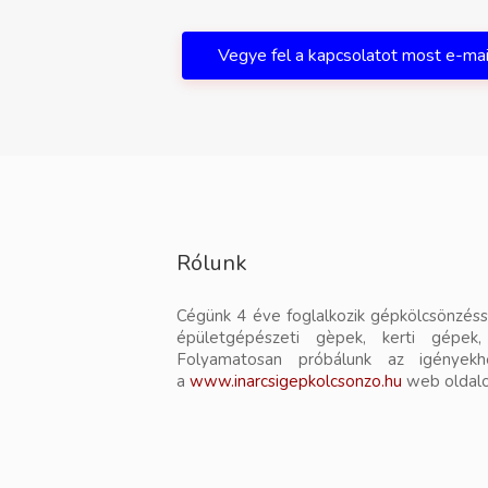
Vegye fel a kapcsolatot most e-ma
Rólunk
Cégünk 4 éve foglalkozik gépkölcsönzésse
épületgépészeti gèpek, kerti gépek, 
Folyamatosan próbálunk az igényekh
a
www.inarcsigepkolcsonzo.hu
web oldal