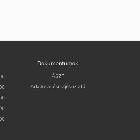
Dokumentumok
ÁSZF
00
Adatkezelési tájékoztató
00
00
00
00
a