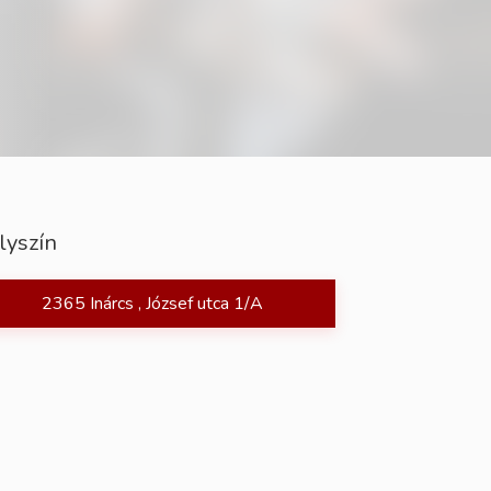
lyszín
2365 Inárcs , József utca 1/A