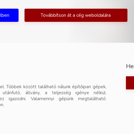
ilben
Továbbítson át a cég weboldalára
He
l. Többek között található nálunk építőipari gépek,
utánfutó, állvány, a teljesség igénye nélkül.
ez igazodni. Valamennyi gépünk megtalálható:
on.