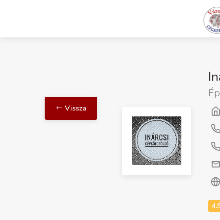
I
Ép
Vissza