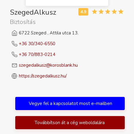
SzegedAlkusz
Biztosítás
6722 Szeged , Attila utca 13.
+36 30/340-6550
+36 70/883-0214
szegedalkusz@korosblank.hu
https://szegedalkusz.hu/
Vegye fel a kapcsolatot most e-mailben
Továbbítson át a cég weboldalára