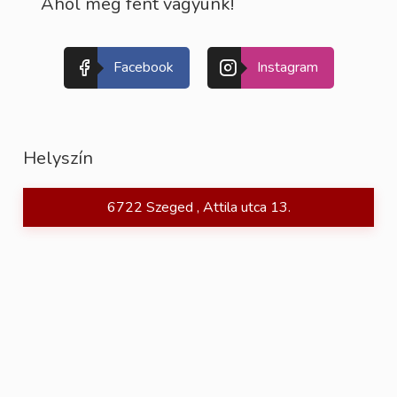
Ahol még fent vagyunk!
Facebook
Instagram
Helyszín
6722 Szeged , Attila utca 13.