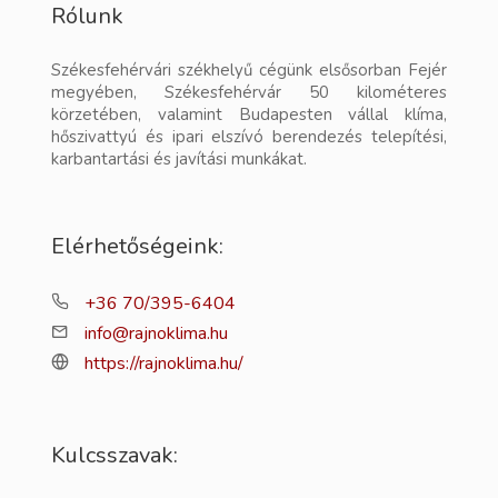
Rólunk
Székesfehérvári székhelyű cégünk elsősorban Fejér
megyében, Székesfehérvár 50 kilométeres
körzetében, valamint Budapesten vállal klíma,
hőszivattyú és ipari elszívó berendezés telepítési,
karbantartási és javítási munkákat.
Elérhetőségeink:
+36 70/395-6404
info@rajnoklima.hu
https://rajnoklima.hu/
Kulcsszavak: