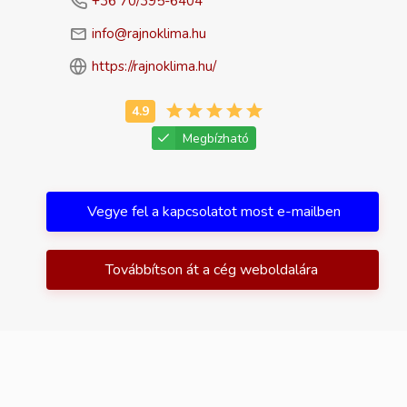
+36 70/395-6404
info@rajnoklima.hu
https://rajnoklima.hu/
Megbízható
Vegye fel a kapcsolatot most e-mailben
Továbbítson át a cég weboldalára