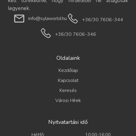
kell törekednie, hogy hirdetései ne átlagosak
legyenek.
info@sylaworld.hu
+36/30 7606-344
+36/30 7606-346
Oldalaink
Kezdőlap
Kapcsolat
Keresés
Városi Hírek
Nyitvatartási idő
Hétfő:
10:00-16:00