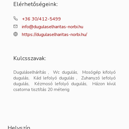
Elérhetőségeink:
+36 30/412-5499
info@dugulaselharitas-norbi.hu
https://dugulaselharitas-norbi.hu/
Kulcsszavak:
Duguláselhárítás , Wc dugulás, Mosógép kifolyó
dugulás, Kád lefolyó dugulás , Zuhanyzó lefolyó
dugulás, Kézmosó lefolyó dugulás, Házon kívül
csatorna tisztítás 20 méterig
Helyszín