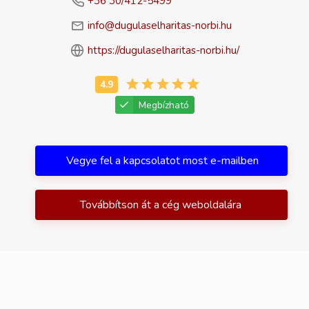
+36 30/412-5499
info@dugulaselharitas-norbi.hu
https://dugulaselharitas-norbi.hu/
Megbízható
Vegye fel a kapcsolatot most e-mailben
Továbbítson át a cég weboldalára