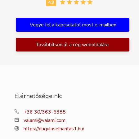
Vegye fel a kapcsolatot most e-mailben
Továbbítson át a cég weboldalára
Elérhetőségeink:
+36 30/363-5385
valami@valami.com
https://dugulaselharitas1.hu/