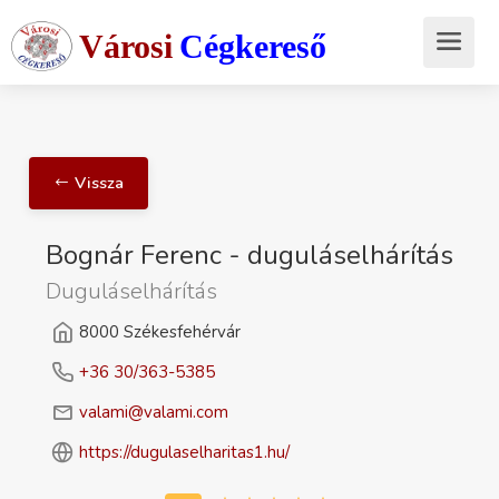
Városi
Cégkereső
Vissza
Bognár Ferenc - duguláselhárítás
Duguláselhárítás
8000 Székesfehérvár
+36 30/363-5385
valami@valami.com
https://dugulaselharitas1.hu/