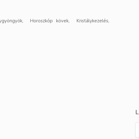
gyöngyök, Horoszkóp kövek, Kristálykezelés,
L