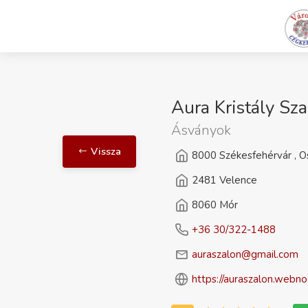
Aura Kristály Sz
Ásványok
Vissza
8000 Székesfehérvár , O
2481 Velence
8060 Mór
+36 30/322-1488
auraszalon@gmail.com
https://auraszalon.webno