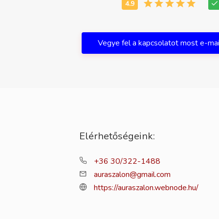
Vegye fel a kapcsolatot most e-ma
Elérhetőségeink:
+36 30/322-1488
auraszalon@gmail.com
https://auraszalon.webnode.hu/