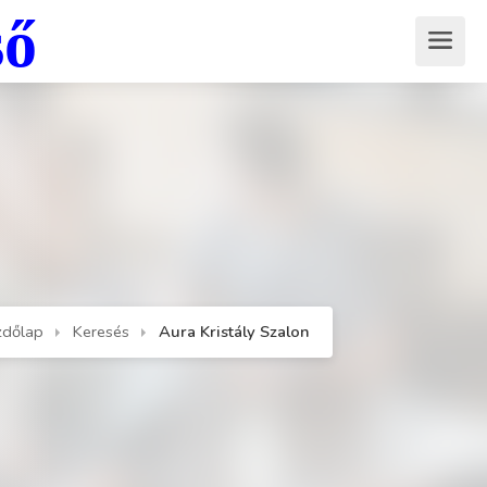
ső
zdőlap
Keresés
Aura Kristály Szalon