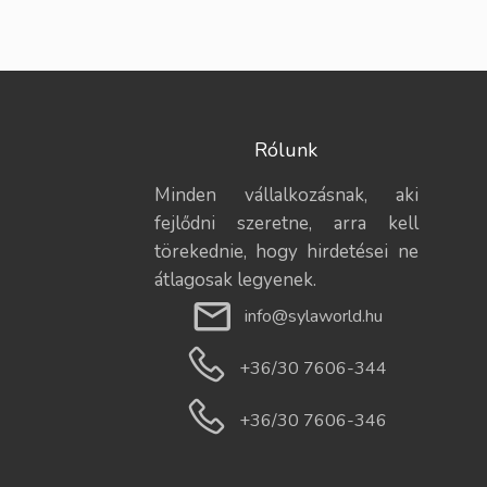
Rólunk
Minden vállalkozásnak, aki
fejlődni szeretne, arra kell
törekednie, hogy hirdetései ne
átlagosak legyenek.
info@sylaworld.hu
+36/30 7606-344
+36/30 7606-346