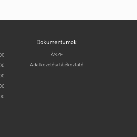
Dokumentumok
ÁSZF
00
Adatkezelési tájékoztató
00
00
00
00
a
a