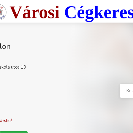
Városi
Cégkere
alon
skola utca 10
Ke
de.hu/