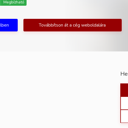
Megbízható
ilben
Továbbítson át a cég weboldalára
He