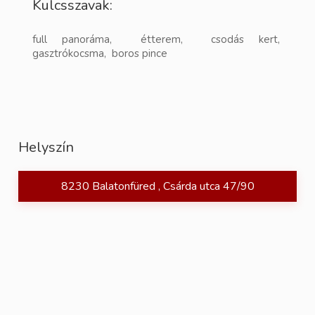
Kulcsszavak:
full panoráma, étterem, csodás kert,
gasztrókocsma, boros pince
Helyszín
8230 Balatonfüred , Csárda utca 47/90