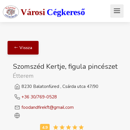
Városi
Cégkereső
Vissza
Szomszéd Kertje, figula pincészet
Étterem
8230 Balatonfüred , Csárda utca 47/90
+36 30/769-0528
foodandfirekft@gmail.com