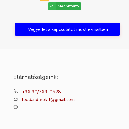
Megbízható
Vegye fel a kapcsolatot most e-mailben
Elérhetőségeink:
+36 30/769-0528
foodandfirekft@gmail.com