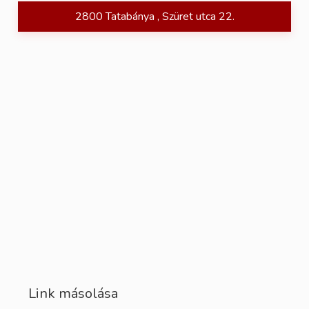
2800 Tatabánya , Szüret utca 22.
Link másolása