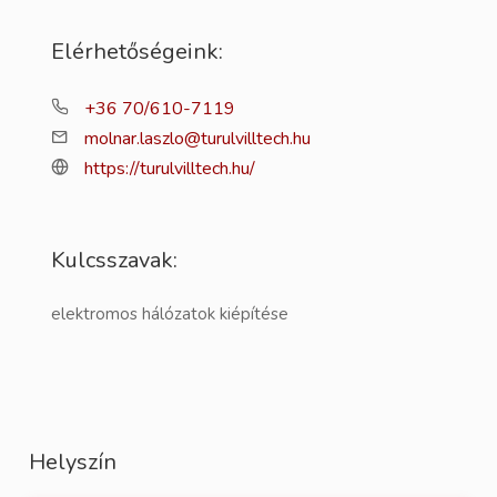
Elérhetőségeink:
+36 70/610-7119
molnar.laszlo@turulvilltech.hu
https://turulvilltech.hu/
Kulcsszavak:
elektromos hálózatok kiépítése
Helyszín