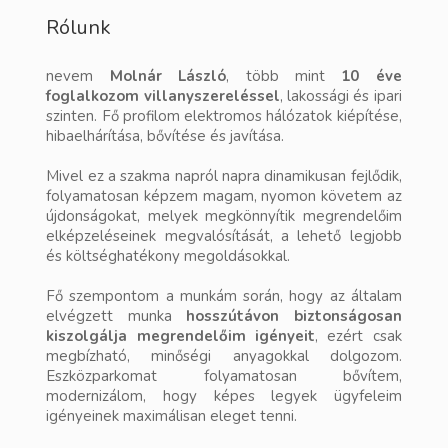
Rólunk
nevem
Molnár László
, több mint
10 éve
foglalkozom villanyszereléssel
, lakossági és ipari
szinten. Fő profilom elektromos hálózatok kiépítése,
hibaelhárítása, bővítése és javítása.
Mivel ez a szakma napról napra dinamikusan fejlődik,
folyamatosan képzem magam, nyomon követem az
újdonságokat, melyek megkönnyítik megrendelőim
elképzeléseinek megvalósítását, a lehető legjobb
és költséghatékony megoldásokkal.
Fő szempontom a munkám során, hogy az általam
elvégzett munka
hosszútávon biztonságosan
kiszolgálja megrendelőim igényeit
, ezért csak
megbízható, minőségi anyagokkal dolgozom.
Eszközparkomat folyamatosan bővítem,
modernizálom, hogy képes legyek ügyfeleim
igényeinek maximálisan eleget tenni.