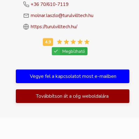
+36 70/610-7119
molnar.laszlo@turulvilltech.hu
https://turulvilltech.hu/
Megbízható
Vegye fel a kapcsolatot most e-mailben
Továbbítson át a cég weboldalára