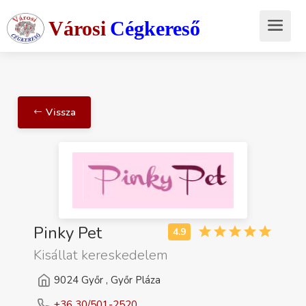
Városi
Cégkereső
Vissza
Pinky Pet
Kisállat kereskedelem
9024 Győr , Győr Pláza
+36 30/501-2520