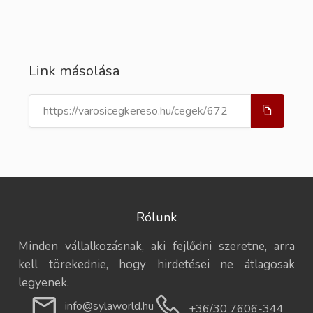
Link másolása
Rólunk
Minden vállalkozásnak, aki fejlődni szeretne, arra
kell törekednie, hogy hirdetései ne átlagosak
legyenek.
info@sylaworld.hu
+36/30 7606-344