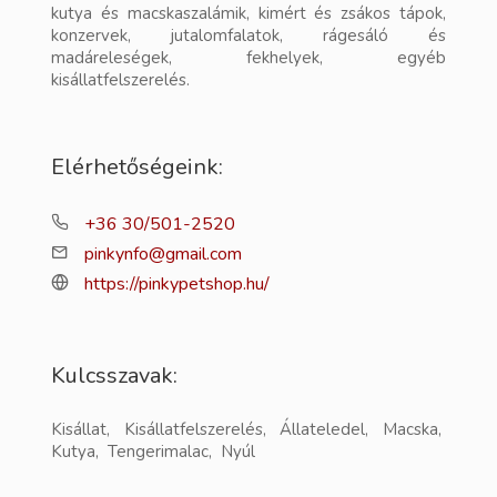
kutya és macskaszalámik, kimért és zsákos tápok,
konzervek, jutalomfalatok, rágesáló és
madáreleségek, fekhelyek, egyéb
kisállatfelszerelés.
Elérhetőségeink:
+36 30/501-2520
pinkynfo@gmail.com
https://pinkypetshop.hu/
Kulcsszavak:
Kisállat, Kisállatfelszerelés, Állateledel, Macska,
Kutya, Tengerimalac, Nyúl