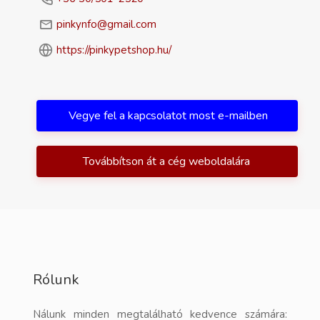
pinkynfo@gmail.com
https://pinkypetshop.hu/
Vegye fel a kapcsolatot most e-mailben
Továbbítson át a cég weboldalára
Rólunk
Nálunk minden megtalálható kedvence számára: