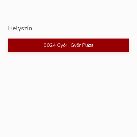
Helyszín
9024 Győr , Győr Pláza