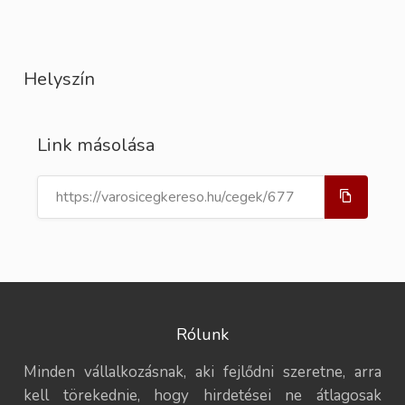
Helyszín
Link másolása
Rólunk
Minden vállalkozásnak, aki fejlődni szeretne, arra
kell törekednie, hogy hirdetései ne átlagosak