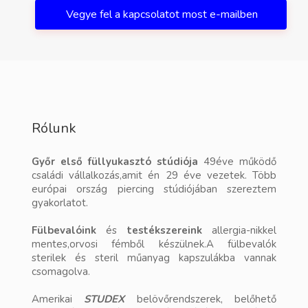
Vegye fel a kapcsolatot most e-mailben
Rólunk
Győr első füllyukasztó stúdiója
49éve működő
családi vállalkozás,amit én 29 éve vezetek. Több
európai ország piercing stúdiójában szereztem
gyakorlatot.
Fülbevalóink
és
testékszereink
allergia-nikkel
mentes,orvosi fémből készülnek.A fülbevalók
sterilek és steril műanyag kapszulákba vannak
csomagolva.
Amerikai
STUDEX
belövőrendszerek, belőhető