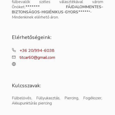
fülbevalók széles választékával várom
Önöket.
******* FÁJDALOMMENTES-
BIZTONSÁGOS-HIGIÉNIKUS
-
GYORS*****
*-
Mindenkinek elérhető áron.
Elérhetőségeink:
+36 20/994-6038
titcar60@gmail.com
Kulcsszavak:
Fülbelövés, Füllyukasztás, Piercing, Fogékszer,
Akkupunktúrás piercing