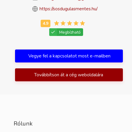
https://sosdugulasmentes.hu/
Megbízható
Vegye fel a kapcsolatot most e-mailben
Továbbítson át a cég weboldalára
Rólunk