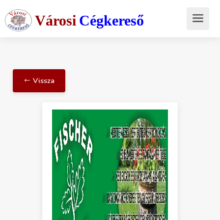
Városi
Cégkereső
Vissza