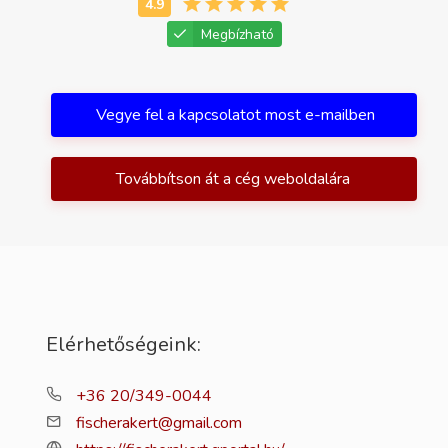
Megbízható
Vegye fel a kapcsolatot most e-mailben
Továbbítson át a cég weboldalára
Elérhetőségeink:
+36 20/349-0044
fischerakert@gmail.com