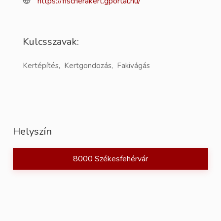
https://fischerakert.gportal.hu/
Kulcsszavak:
Kertépítés, Kertgondozás, Fakivágás
Helyszín
8000 Székesfehérvár