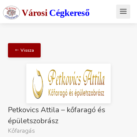
Városi
Cégkereső
Vissza
Petkovics Attila – kőfaragó és
épületszobrász
Kőfaragás