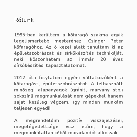
Rólunk
1995-ben kerültem a kőfaragó szakma egyik
legelismertebb mesteréhez, Csinger Péter
kőfaragóhoz. Az ő kezei alatt tanultam ki az
épületszobrászat és sírkőkészítés technikáját,
neki köszönhetem az immár 20 éves
sírkőkészítési tapasztalatomat.
2012 óta folytatom egyéni vállalkozóként a
kőfaragást, épületszobrászatot. A felhasznált
minőségi alapanyagok (gránit, márvány stb.)
sokszínű megmunkálását nem gépekkel hanem
saját kezűleg végzem, így minden munkám
teljesen egyedi!
A megrendelőim pozitív visszajelzései,
megelégedettsége visz előre, hogy a
megmunkálatlan kőből maradandót alkossak.