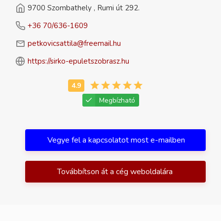
9700 Szombathely , Rumi út 292.
+36 70/636-1609
petkovicsattila@freemail.hu
https://sirko-epuletszobrasz.hu
Megbízható
Vegye fel a kapcsolatot most e-mailben
Továbbítson át a cég weboldalára