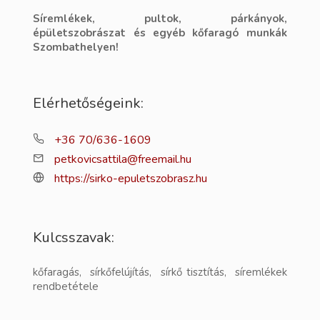
Síremlékek, pultok, párkányok,
épületszobrászat és egyéb kőfaragó munkák
Szombathelyen!
Elérhetőségeink:
+36 70/636-1609
petkovicsattila@freemail.hu
https://sirko-epuletszobrasz.hu
Kulcsszavak:
kőfaragás, sírkőfelújítás, sírkő tisztítás, síremlékek
rendbetétele