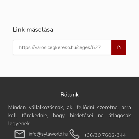
Link másolása
Rólunk
Minden vállalkozásnak, aki fejlődni szeretne, arra
kell törekednie, hogy hirdetései ne átlagosak
legyenek.
info@sylaworld.hu
+36/30 7606-344