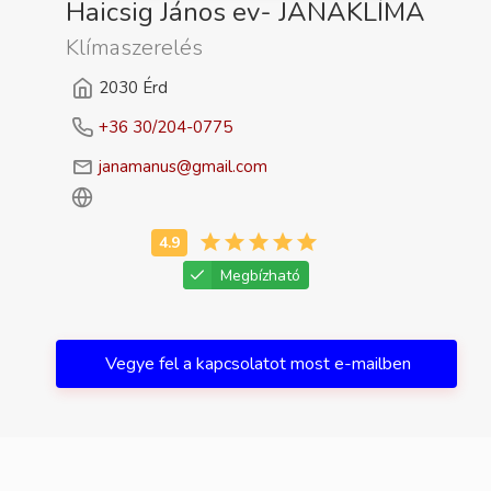
Haicsig János ev- JANAKLÍMA
Klímaszerelés
2030 Érd
+36 30/204-0775
janamanus@gmail.com
Megbízható
Vegye fel a kapcsolatot most e-mailben