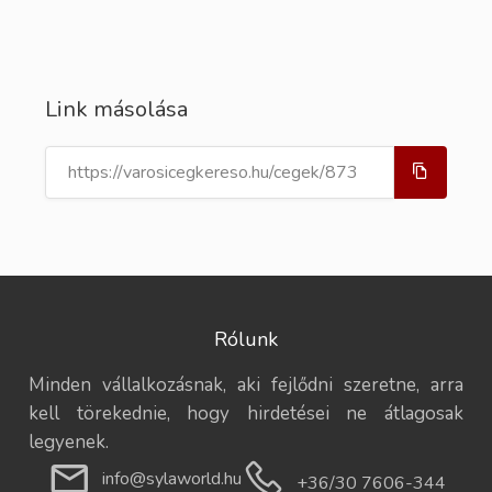
Link másolása
Rólunk
Minden vállalkozásnak, aki fejlődni szeretne, arra
kell törekednie, hogy hirdetései ne átlagosak
legyenek.
info@sylaworld.hu
+36/30 7606-344