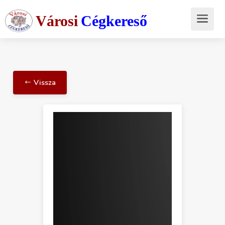
Városi
Cégkereső
Vissza