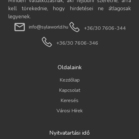
Minden vállalkozásnak, aki fejlődni szeretne, arra
kell törekednie, hogy hirdetései ne átlagosak
legyenek.
info@sylaworld.hu
+36/30 7606-344
+36/30 7606-346
Oldalaink
Kezdőlap
Kapcsolat
Keresés
Városi Hírek
Nyitvatartási idő