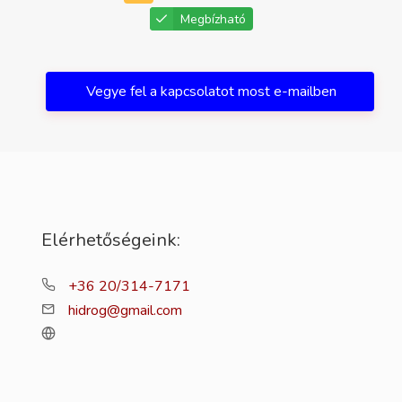
Megbízható
Vegye fel a kapcsolatot most e-mailben
Elérhetőségeink:
+36 20/314-7171
hidrog@gmail.com