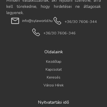
Minden vállalkozásnak, aki fejlődni szeretne, arra
kell törekednie, hogy hirdetései ne átlagosak
legyenek.
info@sylaworld.hu
+36/30 7606-344
+36/30 7606-346
Oldalaink
Kezdőlap
Kapcsolat
Keresés
Városi Hírek
Nyitvatartási idő