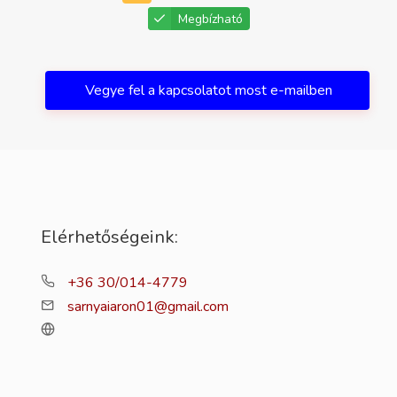
Megbízható
Vegye fel a kapcsolatot most e-mailben
Elérhetőségeink:
+36 30/014-4779
sarnyaiaron01@gmail.com