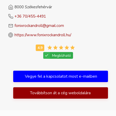
8000 Székesfehérvár
+36 70/455-4491
fonixrockandroll@gmail.com
https://www.fonixrockandroll.hu/
Megbízható
Vegye fel a kapcsolatot most e-mailben
Továbbítson át a cég weboldalára