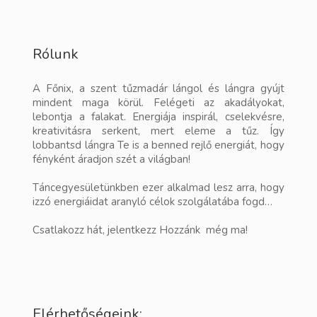
Rólunk
A Főnix, a szent tűzmadár lángol és lángra gyújt
mindent maga körül. Felégeti az akadályokat,
lebontja a falakat. Energiája inspirál, cselekvésre,
kreativitásra serkent, mert eleme a tűz. Így
lobbantsd lángra Te is a benned rejlő energiát, hogy
fényként áradjon szét a világban!
Táncegyesületünkben ezer alkalmad lesz arra, hogy
izzó energiáidat aranyló célok szolgálatába fogd…
Csatlakozz hát, jelentkezz Hozzánk még ma!
Elérhetőségeink: