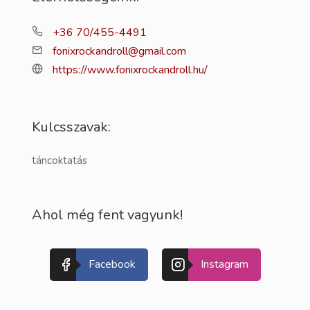
+36 70/455-4491
fonixrockandroll@gmail.com
https://www.fonixrockandroll.hu/
Kulcsszavak:
táncoktatás
Ahol még fent vagyunk!
Facebook
Instagram