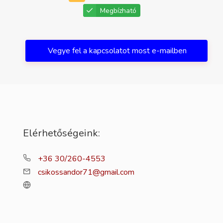
Megbízható
Vegye fel a kapcsolatot most e-mailben
Elérhetőségeink:
+36 30/260-4553
csikossandor71@gmail.com