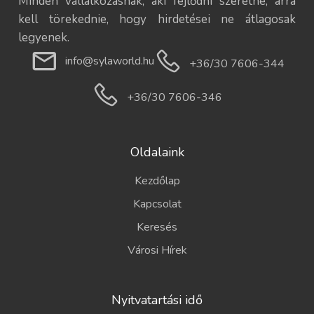
Minden vállalkozásnak, aki fejlődni szeretne, arra
kell törekednie, hogy hirdetései ne átlagosak
legyenek.
info@sylaworld.hu
+36/30 7606-344
+36/30 7606-346
Oldalaink
Kezdőlap
Kapcsolat
Keresés
Városi Hírek
Nyitvatartási idő