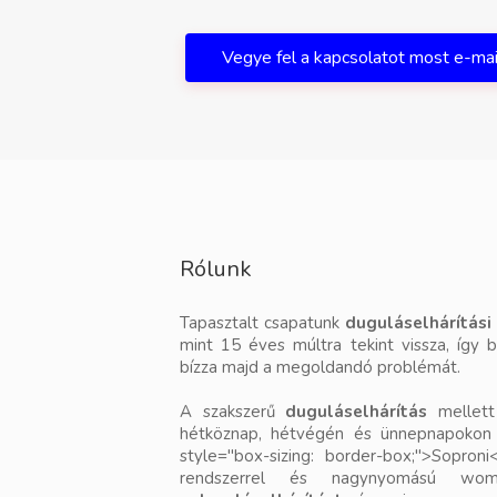
Vegye fel a kapcsolatot most e-ma
Rólunk
Tapasztalt csapatunk
duguláselhárítási
mint 15 éves múltra tekint vissza, így 
bízza majd a megoldandó problémát.
A szakszerű
duguláselhárítás
mellett 
hétköznap, hétvégén és ünnepnapokon i
style="box-sizing: border-box;">Soproni<
rendszerrel és nagynyomású wom