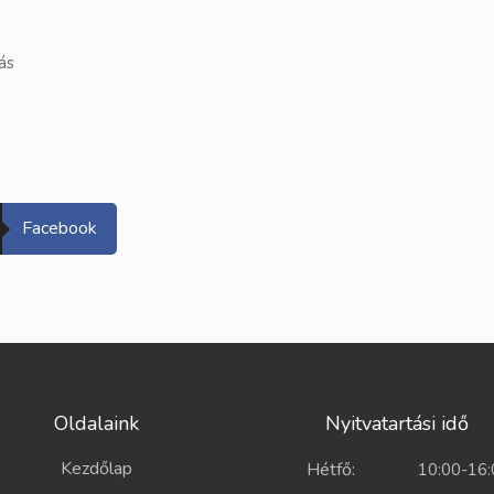
ás
Facebook
Oldalaink
Nyitvatartási idő
Kezdőlap
Hétfő:
10:00-16: