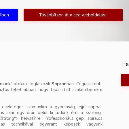
ilben
Továbbítson át a cég weboldalára
He
munkálatokkal foglalkozik
Sopron
ban. Cégünk több,
biztos lehet abban, hogy tapasztalt szakemberekre
elsődleges számunkra a gyorsaság, éjjel-nappal,
s akár egy órán belül ki tudunk érni a <strong"
/strong"> helyszínre. Professzionális gépi spirálos
ás technikával egyaránt képesek vagyunk