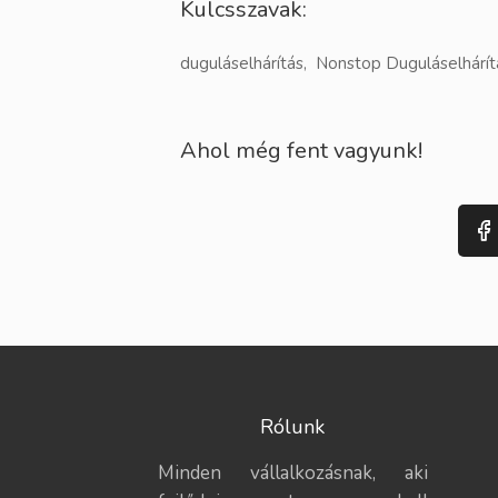
Kulcsszavak:
duguláselhárítás, Nonstop Duguláselhárít
Ahol még fent vagyunk!
Rólunk
Minden vállalkozásnak, aki