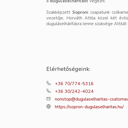
a
duguláselhárítást
végezni.
Szakképzett
Soproni
csapatunk csőkamerá
vezetője, Horváth Attila közel két évt
duguláselhárításra lenne szüksége Attilát
Elérhetőségeink:
+36 70/774-5316
+36 30/242-4024
nonstop@dugulaselharitas-csatornav
https://sopron-dugulaselharitas.hu/