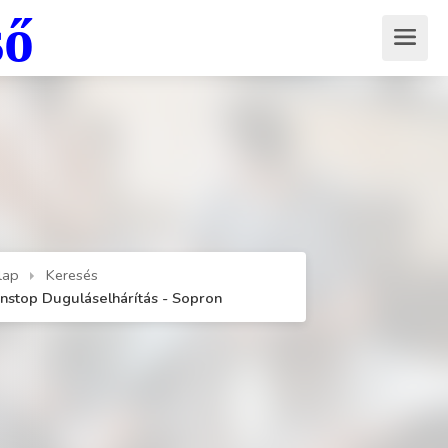
ső
lap
Keresés
nstop Duguláselhárítás - Sopron