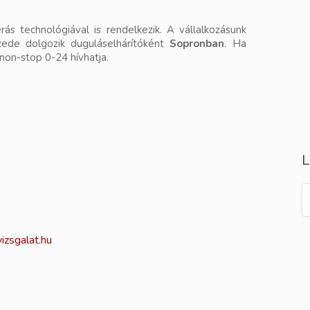
s technológiával is rendelkezik. A vállalkozásunk
izede dolgozik duguláselhárítóként
Sopronban
. Ha
 non-stop 0-24 hívhatja.
L
izsgalat.hu