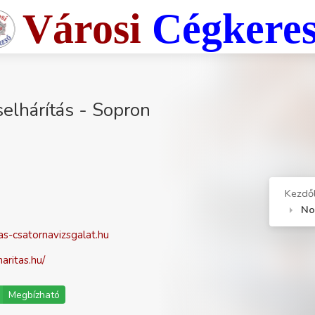
Városi
Cégkere
elhárítás - Sopron
Kezdő
No
s-csatornavizsgalat.hu
aritas.hu/
Megbízható