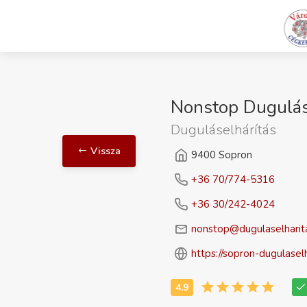
Nonstop Dugulás
Duguláselhárítás
Vissza
9400 Sopron
+36 70/774-5316
+36 30/242-4024
nonstop@dugulaselharita
https://sopron-dugulaselh