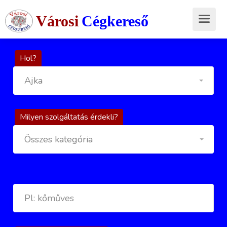
Városi
Cégkereső
Hol?
Ajka
Milyen szolgáltatás érdekli?
Összes kategória