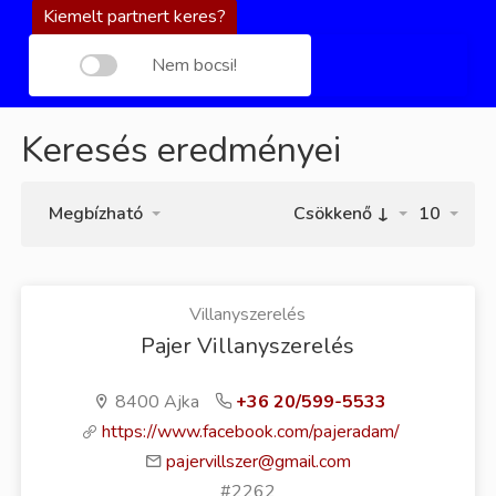
Kiemelt partnert keres?
Nem bocsi!
Keresés eredményei
Megbízható
Csökkenő ↓
10
Villanyszerelés
Pajer Villanyszerelés
8400 Ajka
+36 20/599-5533
https://www.facebook.com/pajeradam/
pajervillszer@gmail.com
#2262