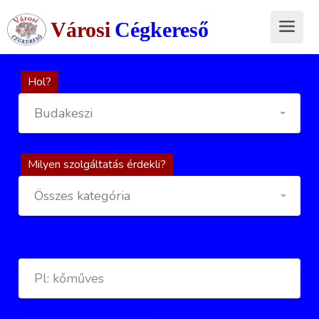
Városi
Cégkereső
Hol?
Budakeszi
Milyen szolgáltatás érdekli?
Összes kategória