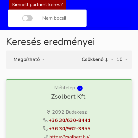
Kiemelt partnert keres?
Nem bocsi!
Keresés eredményei
Megbízható
Csökkenő ↓
10
Méhtelep
Zsolbert Kft.
2092 Budakeszi
+36 30/630-8441
+36 30/962-3955
https://zsolbert.hu/