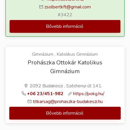
zsolbertkft@gmail.com
#3422
Bővebb információ
Gimnázium , Katolikus Gimnázium
Prohászka Ottokár Katolikus
Gimnázium
2092 Budakeszi , Széchenyi út 141.
+06 23/451-982
https://pokg.hu/
titkarsag@prohaszka-budakeszi.hu
Bővebb információ